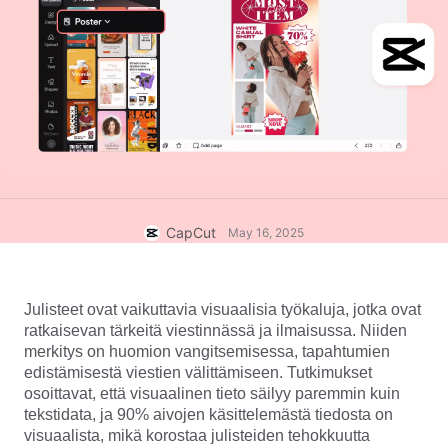
Yritysmallit
Ohje
Markkinointi
Luottamuskeskus
Teksti ja äänet
Elämäntapa ja vlogit
Toimialamallit
Ohjekeskus
Automaattiset tekstitykset
Mukautettu suunnittelu
Yhteenvetomallit
Tekstitysmallit
Lisää
Uutishuone
Puheentunnistus
Tietoja CapCutin palveluehdoista
Tekstistä puheeksi
Resurssit
CapCut
May 16, 2025
Dreamina Seedance 2.0 Launch
Oppaat
Mukautetut puheäänet
Markkinatrendit
Äänenparannus
Julisteet ovat vaikuttavia visuaalisia työkaluja, jotka ovat 
ratkaisevan tärkeitä viestinnässä ja ilmaisussa. Niiden 
Parhaat vaihtoehdot
Melunvähennys
merkitys on huomion vangitsemisessa, tapahtumien 
edistämisestä viestien välittämiseen. Tutkimukset 
Avaa CapCut
Mallitrendit ja -vinkit
osoittavat, että visuaalinen tieto säilyy paremmin kuin 
tekstidata, ja 90% aivojen käsittelemästä tiedosta on 
Kuva
visuaalista, mikä korostaa julisteiden tehokkuutta 
Lisää