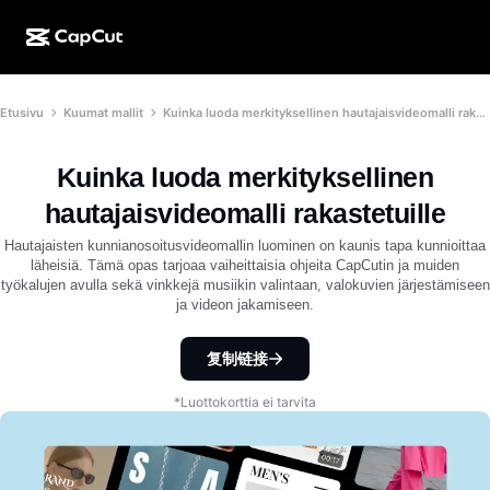
Luonti tekoälyllä
Ominaisuudet
Tietoja
Etusivu
Kuumat mallit
Kuinka luoda merkityksellinen hautajaisvideomalli rakastetuille
CapCut Desktop
Sosiaalisen median mallit
Tekoälysuunnittelu
Tekoälytyökalut
Yhteisö
CapCut Online
Lomakauden mallit
Kuinka luoda merkityksellinen
Video Studio
Videoeditori ja -generaattori
CapCut Pad
hautajaisvideomalli rakastetuille
Lisää
Hankkeet
Tekoälyvideonluoja
Kuvaeditori ja -generaattori
Hautajaisten kunnianosoitusvideomallin luominen on kaunis tapa kunnioittaa
CapCut Mobile
läheisiä. Tämä opas tarjoaa vaiheittaisia ohjeita CapCutin ja muiden
Kumppanit
työkalujen avulla sekä vinkkejä musiikin valintaan, valokuvien järjestämiseen
Tekoälykuvanluoja
Äänigeneraattori ja -editori
Dreamina AI
ja videon jakamiseen.
Kalenterimallit
Pioneeriohjelma
Tekoälypohjainen kuvanparannustoiminto
Lisää
Pippit-tekoäly
Vuosipäivämallit
复制链接
Luovien kumppanien ohjelma
Dreamina Seedance 2.5
*Luottokorttia ei tarvita
CapCutin luova kampus
Käyttötapaukset
Nano Banana Pro
Tehostemallit
Sosiaalinen media
Gemini Omni