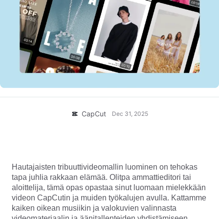
Yritysmallit
Ohje
Markkinointi
Luottamuskeskus
Teksti ja äänet
Elämäntapa ja vlogit
Toimialamallit
Ohjekeskus
Automaattiset tekstitykset
Mukautettu suunnittelu
Yhteenvetomallit
Tekstitysmallit
Lisää
Uutishuone
Puheentunnistus
Tietoja CapCutin palveluehdoista
Tekstistä puheeksi
Resurssit
CapCut
Dec 31, 2025
Dreamina Seedance 2.0 Launch
Oppaat
Mukautetut puheäänet
Kuinka luoda merkityksellinen hautajaisvideomalli
Markkinatrendit
Äänenparannus
rakastetuille
Hautajaisten tribuuttivideomallin luominen on tehokas
Parhaat vaihtoehdot
Melunvähennys
tapa juhlia rakkaan elämää. Olitpa ammattieditori tai
Avaa CapCut
aloittelija, tämä opas opastaa sinut luomaan mielekkään
Mallitrendit ja -vinkit
videon CapCutin ja muiden työkalujen avulla. Kattamme
Kuva
kaiken oikean musiikin ja valokuvien valinnasta
Lisää
videomateriaalin ja äänitallenteiden yhdistämiseen.