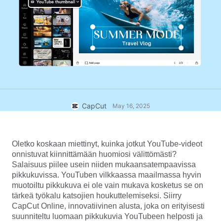
Yritysmallit
Ohje
Markkinointi
Luottamuskeskus
Teksti ja äänet
Elämäntapa ja vlogit
Toimialamallit
Ohjekeskus
Automaattiset tekstitykset
Mukautettu suunnittelu
Yhteenvetomallit
Tekstitysmallit
Lisää
Uutishuone
Puheentunnistus
Tietoja CapCutin palveluehdoista
CapCut
May 16, 2025
Tekstistä puheeksi
Resurssit
Dreamina Seedance 2.0 Launch
Oppaat
Mukautetut puheäänet
Oletko koskaan miettinyt, kuinka jotkut YouTube-videot 
Markkinatrendit
Äänenparannus
onnistuvat kiinnittämään huomiosi välittömästi? 
Salaisuus piilee usein niiden mukaansatempaavissa 
Parhaat vaihtoehdot
Melunvähennys
pikkukuvissa. YouTuben vilkkaassa maailmassa hyvin 
muotoiltu pikkukuva ei ole vain mukava kosketus se on 
Avaa CapCut
Mallitrendit ja -vinkit
tärkeä työkalu katsojien houkuttelemiseksi. Siirry 
CapCut Online, innovatiivinen alusta, joka on erityisesti 
Kuva
Lisää
suunniteltu luomaan pikkukuvia YouTubeen helposti ja 