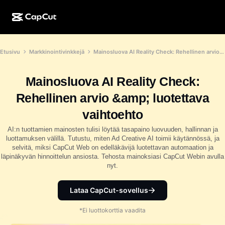
Luonti tekoälyllä
Ominaisuudet
Tietoja
Etusivu
Markkinointivinkkejä
Mainosluova AI Reality Check: Rehellinen arvio &amp; luotettava vaihtoehto
CapCut Desktop
Sosiaalisen median mallit
Tekoälysuunnittelu
Tekoälytyökalut
Yhteisö
CapCut Online
Lomakauden mallit
Mainosluova AI Reality Check:
Video Studio
Videoeditori ja -generaattori
CapCut Pad
Rehellinen arvio &amp; luotettava
Lisää
Hankkeet
Tekoälyvideonluoja
Kuvaeditori ja -generaattori
vaihtoehto
CapCut Mobile
Kumppanit
AI:n tuottamien mainosten tulisi löytää tasapaino luovuuden, hallinnan ja
Tekoälykuvanluoja
Äänigeneraattori ja -editori
Dreamina AI
luottamuksen välillä. Tutustu, miten Ad Creative AI toimii käytännössä, ja
Kalenterimallit
Pioneeriohjelma
selvitä, miksi CapCut Web on edelläkävijä luotettavan automaation ja
Tekoälypohjainen kuvanparannustoiminto
Lisää
läpinäkyvän hinnoittelun ansiosta. Tehosta mainoksiasi CapCut Webin avulla
Pippit-tekoäly
Vuosipäivämallit
nyt.
Luovien kumppanien ohjelma
Dreamina Seedance 2.5
CapCutin luova kampus
Lataa CapCut-sovellus
Käyttötapaukset
Nano Banana Pro
Tehostemallit
*Ei luottokorttia vaadita
Sosiaalinen media
Gemini Omni