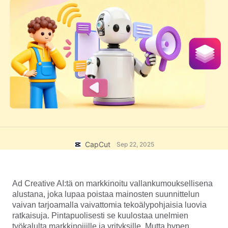
Yritysmallit
Ohje
Markkinointi
Luottamuskeskus
Teksti ja äänet
Elämäntapa ja vlogit
Toimialamallit
Ohjekeskus
Automaattiset tekstitykset
Mukautettu suunnittelu
Yhteenvetomallit
Tekstitysmallit
Lisää
Uutishuone
Puheentunnistus
Tietoja CapCutin palveluehdoista
Tekstistä puheeksi
Resurssit
Dreamina Seedance 2.0 Launch
Oppaat
Mukautetut puheäänet
CapCut
Sep 22, 2025
Markkinatrendit
Äänenparannus
Parhaat vaihtoehdot
Melunvähennys
Ad Creative AI:tä on markkinoitu vallankumouksellisena 
Avaa CapCut
alustana, joka lupaa poistaa mainosten suunnittelun 
Mallitrendit ja -vinkit
vaivan tarjoamalla vaivattomia tekoälypohjaisia luovia 
Kuva
ratkaisuja. Pintapuolisesti se kuulostaa unelmien 
Lisää
työkalulta markkinoijille ja yrityksille. Mutta hypen 