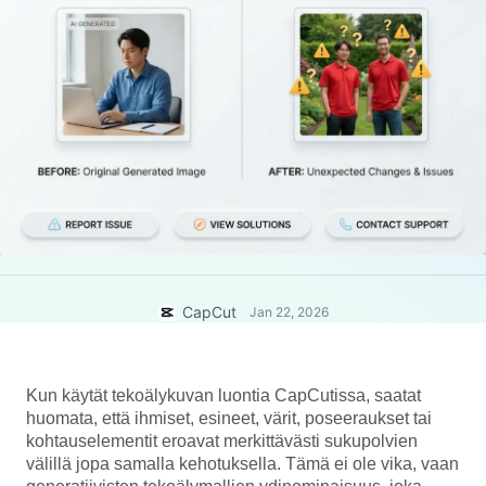
Yritysmallit
Ohje
Markkinointi
Luottamuskeskus
Teksti ja äänet
Elämäntapa ja vlogit
Toimialamallit
Ohjekeskus
Automaattiset tekstitykset
Mukautettu suunnittelu
Yhteenvetomallit
Tekstitysmallit
Lisää
Uutishuone
Puheentunnistus
Tietoja CapCutin palveluehdoista
Tekstistä puheeksi
Resurssit
Dreamina Seedance 2.0 Launch
Oppaat
Mukautetut puheäänet
CapCut
Jan 22, 2026
Markkinatrendit
Äänenparannus
Parhaat vaihtoehdot
Melunvähennys
Kun käytät tekoälykuvan luontia CapCutissa, saatat 
Avaa CapCut
huomata, että ihmiset, esineet, värit, poseeraukset tai 
Mallitrendit ja -vinkit
kohtauselementit eroavat merkittävästi sukupolvien 
Kuva
välillä jopa samalla kehotuksella. Tämä ei ole vika, vaan 
Lisää