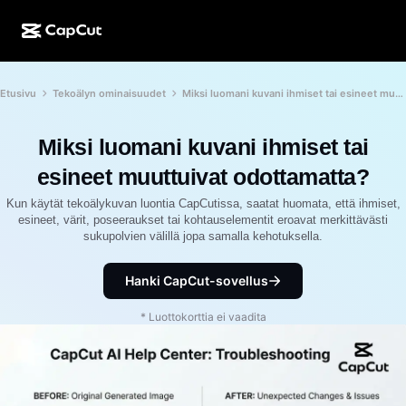
Luonti tekoälyllä
Ominaisuudet
Tietoja
Etusivu
Tekoälyn ominaisuudet
Miksi luomani kuvani ihmiset tai esineet muuttuivat odottamatta?
CapCut Desktop
Sosiaalisen median mallit
Tekoälysuunnittelu
Tekoälytyökalut
Yhteisö
CapCut Online
Lomakauden mallit
Miksi luomani kuvani ihmiset tai
Video Studio
Videoeditori ja -generaattori
CapCut Pad
esineet muuttuivat odottamatta?
Lisää
Hankkeet
Tekoälyvideonluoja
Kuvaeditori ja -generaattori
Kun käytät tekoälykuvan luontia CapCutissa, saatat huomata, että ihmiset,
CapCut Mobile
esineet, värit, poseeraukset tai kohtauselementit eroavat merkittävästi
Kumppanit
sukupolvien välillä jopa samalla kehotuksella.
Tekoälykuvanluoja
Äänigeneraattori ja -editori
Dreamina AI
Kalenterimallit
Pioneeriohjelma
Tekoälypohjainen kuvanparannustoiminto
Hanki CapCut-sovellus
Lisää
Pippit-tekoäly
Vuosipäivämallit
Luovien kumppanien ohjelma
Dreamina Seedance 2.5
* Luottokorttia ei vaadita
CapCutin luova kampus
Käyttötapaukset
Nano Banana Pro
Tehostemallit
Sosiaalinen media
Gemini Omni