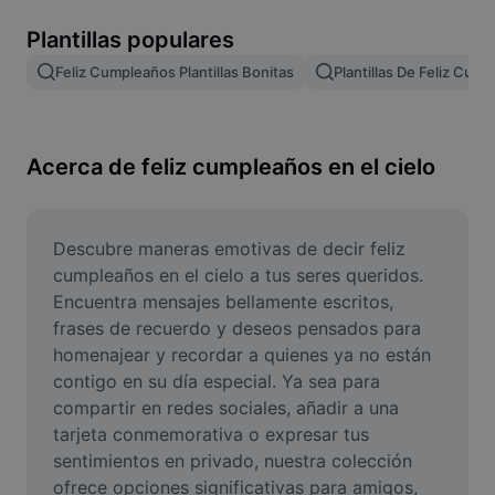
Remove image BG
Plantillas populares
Image merge
Feliz Cumpleaños Plantillas Bonitas
Plantillas De Feliz Cum
Image Enhancer
Resize Image
Acerca de feliz cumpleaños en el cielo
Online Photo Editor
Meme Generator
Descubre maneras emotivas de decir feliz 
cumpleaños en el cielo a tus seres queridos. 
AI Text Remover
Encuentra mensajes bellamente escritos, 
frases de recuerdo y deseos pensados para 
AI People Remover
homenajear y recordar a quienes ya no están 
contigo en su día especial. Ya sea para 
AI Inpainting
compartir en redes sociales, añadir a una 
Face Cutout
tarjeta conmemorativa o expresar tus 
sentimientos en privado, nuestra colección 
ofrece opciones significativas para amigos, 