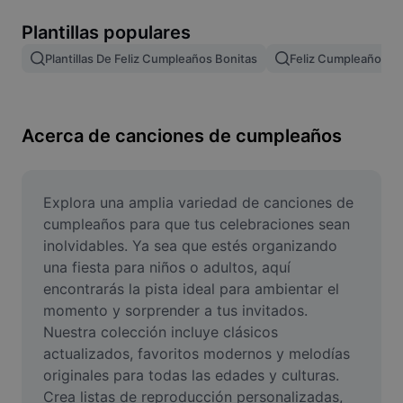
Remove image BG
Plantillas populares
Image merge
Plantillas De Feliz Cumpleaños Bonitas
Feliz Cumpleaños Pla
Image Enhancer
Resize Image
Acerca de canciones de cumpleaños
Online Photo Editor
Meme Generator
Explora una amplia variedad de canciones de 
cumpleaños para que tus celebraciones sean 
AI Text Remover
inolvidables. Ya sea que estés organizando 
una fiesta para niños o adultos, aquí 
AI People Remover
encontrarás la pista ideal para ambientar el 
momento y sorprender a tus invitados. 
AI Inpainting
Nuestra colección incluye clásicos 
Face Cutout
actualizados, favoritos modernos y melodías 
originales para todas las edades y culturas. 
Crea listas de reproducción personalizadas, 