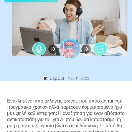
Πρότυπα επιχειρήσεων
Βοήθεια
Μάρκετινγκ
Κέντρο εμπιστοσύνης
Κείμενο και ήχος
Τρόπος ζωής και vlog
Πρότυπα κλάδων
Κέντρο βοήθειας
Αυτόματες λεζάντες
Προσαρμοσμένος σχεδιασμός
Πρότυπα ανασκόπησης
Πρότυπα για λεζάντες
Περισσότερα
Αίθουσα τύπου
Αναγνώριση ομιλίας
Σχετικά με τους Όρους χρήσης υπηρεσίας του CapCut
Κείμενο σε ομιλία
Πόροι
Dreamina Seedance 2.0 Launch
Οδηγοί βήμα προς βήμα
Προσαρμοσμένες φωνές
CapCut
Nov 11, 2025
Τάσεις αγοράς
Βελτίωση φωνής
Ενοχλημένοι από 
αλλαγείς φωνής
 που υπόσχονται «σε 
Κορυφαίες επιλογές
Μείωση θορύβου
πραγματικό χρόνο» αλλά παρέχουν κομματιασμένο ήχο 
Άνοιγμα CapCut
με υψηλή καθυστέρηση; Η αναζήτηση για έναν αξιόπιστο 
Τάσεις και συμβουλές για πρότυπα
αντικαταστάτη για το Lyra AI που δεν θα καταστρέψει τη 
Εικόνα
ροή ή την επεξεργασία βίντεο είναι δύσκολη. Γι' αυτό θα 
Περισσότερα
εξετάσουμε μερικά από τα κορυφαία εργαλεία αλλαγής 