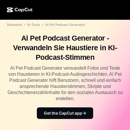
Startseite
KI-Tools
Al Pet Podcast-Generator
KI-Erstellung
Funktionen
Info
CapCut Desktop
Vorlagen für Social Media
Al Pet Podcast Generator -
KI-Design
KI-Tools
Community
CapCut Online
Feiertagsvorlagen
Verwandeln Sie Haustiere in KI-
Video-Studio
Videoeditor und -generator
CapCut Pad
Podcast-Stimmen
Mehr
Initiativen
KI-Videogenerator
Bildeditor und -generator
CapCut für Mobilgeräte
Al Pet Podcast Generator verwandelt Fotos und Texte
Partner*innen
von Haustieren in KI-Podcast-Audiogeschichten. Al Pet
KI-Bildgenerator
Stimmgenerator und -editor
Dreamina AI
Podcast Generator hilft Benutzern, schnell und einfach
Kalendervorlagen
Pionier-Programm
ansprechende Haustierstimmen, Skripte und
KI-Bildverbesserung
Mehr
Pippit AI
Geschichtenerzählinhalte für den sozialen Austausch zu
Geburtstags-/Jubiläumsvorlagen
Programm für kreative Partner*innen
erstellen.
Dreamina Seedance 2.5
CapCut Kreativ-Campus
Anwendungsfälle
Get the CapCut app
Nano Banana Pro
Effektvorlagen
Soziale Netzwerke
Gemini Omni