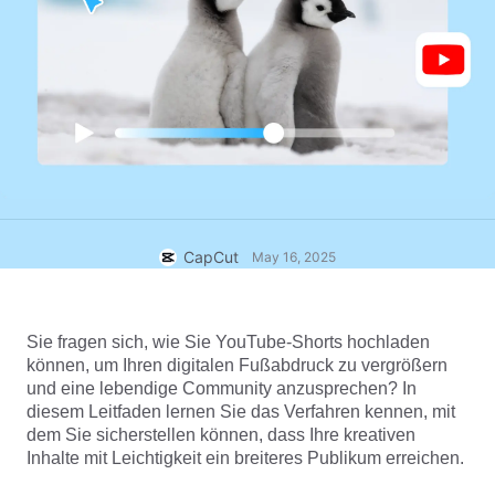
Business-Vorlagen
Hilfe
Marketing
Vertrauenszentrum
Text und Audio
Lifestyle und Vlogs
Branchenvorlagen
Hilfezentrum
Automatische Untertitel
Benutzerdefiniertes Design
Rückblick-Vorlagen
Untertitelvorlagen
Mehr
Newsroom
Spracherkennung
Über die CapCut-Nutzungsbedingungen
Sprachausgabe
Ressourcen
CapCut
May 16, 2025
Dreamina Seedance 2.0 Launch
Anleitungen
Benutzerdefinierte Stimmen
Markttrends
Stimme optimieren
Sie fragen sich, wie Sie YouTube-Shorts hochladen 
können, um Ihren digitalen Fußabdruck zu vergrößern 
Top-Auswahl
Rauschen reduzieren
und eine lebendige Community anzusprechen? In 
diesem Leitfaden lernen Sie das Verfahren kennen, mit 
CapCut öffnen
Vorlagen für Trends und Tipps
dem Sie sicherstellen können, dass Ihre kreativen 
Inhalte mit Leichtigkeit ein breiteres Publikum erreichen.
Bild
Mehr