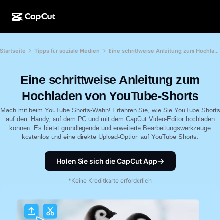
KI-Erstellung
Funktionen
Info
Startseite
Tipps für soziale Medien
Eine schrittweise Anleitung zum Hochladen von YouTube-Shorts
CapCut Desktop
Vorlagen für Social Media
KI-Design
KI-Tools
Community
CapCut Online
Feiertagsvorlagen
Eine schrittweise Anleitung zum
Video-Studio
Videoeditor und -generator
CapCut Pad
Hochladen von YouTube-Shorts
Mehr
Initiativen
KI-Videogenerator
Bildeditor und -generator
Mach mit beim YouTube Shorts-Wahn! Erfahren Sie, wie Sie YouTube Shorts
CapCut für Mobilgeräte
auf dem Handy, auf dem PC und mit dem CapCut Video-Editor hochladen
Partner*innen
können. Es bietet grundlegende und erweiterte Bearbeitungswerkzeuge
KI-Bildgenerator
Stimmgenerator und -editor
Dreamina AI
kostenlos und eine direkte Upload-Option auf YouTube Shorts.
Kalendervorlagen
Pionier-Programm
KI-Bildverbesserung
Mehr
Pippit AI
Geburtstags-/Jubiläumsvorlagen
Holen Sie sich die CapCut App
Programm für kreative Partner*innen
Dreamina Seedance 2.5
*Keine Kreditkarte erforderlich
CapCut Kreativ-Campus
Anwendungsfälle
Nano Banana Pro
Effektvorlagen
Soziale Netzwerke
Gemini Omni