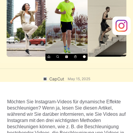
Business-Vorlagen
Hilfe
Marketing
Vertrauenszentrum
Text und Audio
Lifestyle und Vlogs
Branchenvorlagen
Hilfezentrum
Automatische Untertitel
Benutzerdefiniertes Design
Rückblick-Vorlagen
Untertitelvorlagen
Mehr
Newsroom
Spracherkennung
Über die CapCut-Nutzungsbedingungen
Sprachausgabe
Ressourcen
Dreamina Seedance 2.0 Launch
Anleitungen
Benutzerdefinierte Stimmen
CapCut
May 15, 2025
Markttrends
Stimme optimieren
Möchten Sie Instagram-Videos für dynamische Effekte 
Top-Auswahl
Rauschen reduzieren
beschleunigen? Wenn ja, lesen Sie diesen Artikel, 
CapCut öffnen
während wir Sie darüber informieren, wie Sie Videos auf 
Vorlagen für Trends und Tipps
Instagram mit den drei wichtigsten Methoden 
Bild
beschleunigen können, wie z. B. die Beschleunigung 
Mehr
bestehender Videos, die Beschleunigung von Videos in 