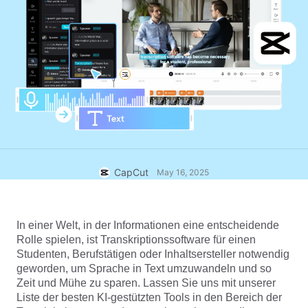
Business-Vorlagen
Hilfe
Marketing
Vertrauenszentrum
Text und Audio
Lifestyle und Vlogs
Branchenvorlagen
Hilfezentrum
Automatische Untertitel
Benutzerdefiniertes Design
Rückblick-Vorlagen
Untertitelvorlagen
Mehr
Newsroom
Spracherkennung
Über die CapCut-Nutzungsbedingungen
Sprachausgabe
Ressourcen
Dreamina Seedance 2.0 Launch
CapCut
May 16, 2025
Anleitungen
Benutzerdefinierte Stimmen
Markttrends
Stimme optimieren
In einer Welt, in der Informationen eine entscheidende 
Top-Auswahl
Rauschen reduzieren
Rolle spielen, ist Transkriptionssoftware für einen 
Studenten, Berufstätigen oder Inhaltsersteller notwendig 
CapCut öffnen
Vorlagen für Trends und Tipps
geworden, um Sprache in Text umzuwandeln und so 
Zeit und Mühe zu sparen. Lassen Sie uns mit unserer 
Bild
Liste der besten KI-gestützten Tools in den Bereich der 
Mehr