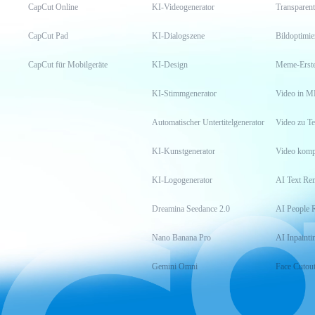
CapCut Online
KI-Videogenerator
Transparent
CapCut Pad
KI-Dialogszene
Bildoptimi
CapCut für Mobilgeräte
KI-Design
Meme-Erste
KI-Stimmgenerator
Video in M
Automatischer Untertitelgenerator
Video zu Te
KI-Kunstgenerator
Video komp
KI-Logogenerator
AI Text Re
Dreamina Seedance 2.0
AI People 
Nano Banana Pro
AI Inpainti
Gemini Omni
Face Cutou