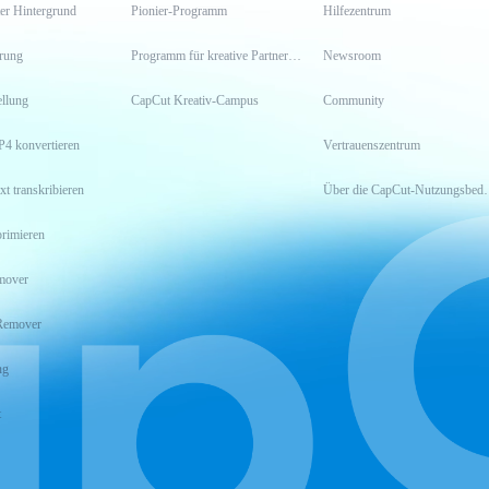
er Hintergrund
Pionier-Programm
Hilfezentrum
erung
Programm für kreative Partner*innen
Newsroom
llung
CapCut Kreativ-Campus
Community
P4 konvertieren
Vertrauenszentrum
xt transkribieren
Über die CapCu
rimieren
mover
Remover
ng
t