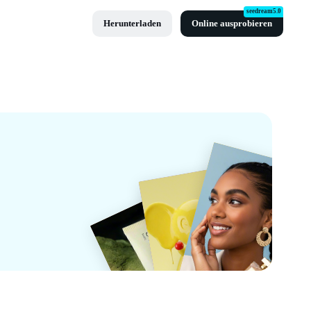
seedream5.0
Herunterladen
Online ausprobieren