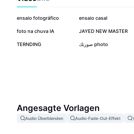
598.657
449.909
ensaio fotográfico
ensaio casal
140.393
133.395
foto na chuva IA
JAYED NEW MASTER
34.425
16.095
TERNDING
صورتك photo
Angesagte Vorlagen
Audio Überblenden
Audio-Fade-Out-Effekt