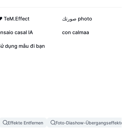
282.308
156.273
️ TeM.Effect
صورتك photo
81.064
57.012
nsaio casal IA
con calmaa
1045
Sử dụng mẫu đi bạn
Effekte Entfernen
Foto-Diashow-Übergangseffekte
3