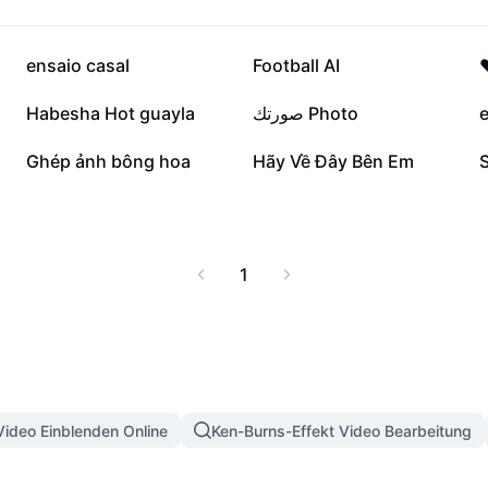
378.912
351.546
ensaio casal
Football AI
❤
129.383
86.802
Habesha Hot guayla
صورتك Photo
e
5232
2268
Ghép ảnh bông hoa
Hãy Về Đây Bên Em
1
Video Einblenden Online
Ken-Burns-Effekt Video Bearbeitung