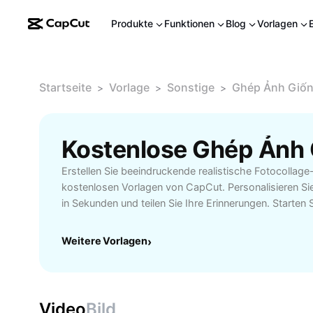
Produkte
Funktionen
Blog
Vorlagen
Startseite
Vorlage
Sonstige
Ghép Ảnh Giốn
>
>
>
Erstellen Sie beeindruckende realistische Fotocollag
kostenlosen Vorlagen von CapCut. Personalisieren Sie
in Sekunden und teilen Sie Ihre Erinnerungen. Starten Si
Weitere Vorlagen
›
Video
Bild