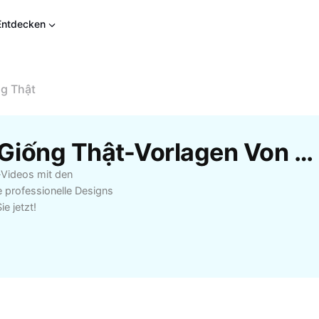
Entdecken
g Thật
Kostenlose Ghép Ảnh Giống Thật-Vorlagen Von CapCut
e-Videos mit den
 professionelle Designs
e jetzt!