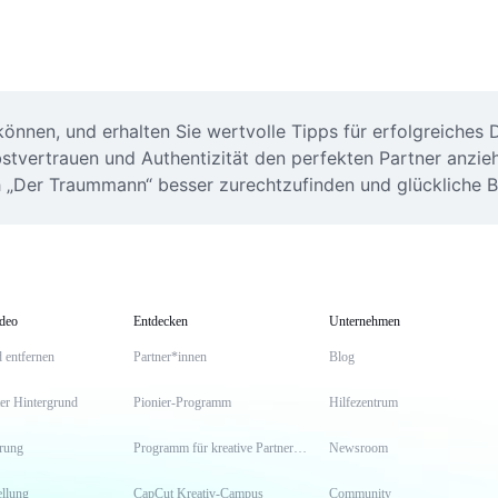
nnen, und erhalten Sie wertvolle Tipps für erfolgreiches Da
lbstvertrauen und Authentizität den perfekten Partner anzie
ch „Der Traummann“ besser zurechtzufinden und glückliche
ideo
Entdecken
Unternehmen
 entfernen
Partner*innen
Blog
er Hintergrund
Pionier-Programm
Hilfezentrum
erung
Programm für kreative Partner*innen
Newsroom
llung
CapCut Kreativ-Campus
Community