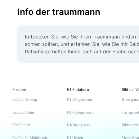
Info der traummann
Entdecken Sie, wie Sie Ihren Traummann finden kö
achten sollten, und erfahren Sie, wie Sie mit Se
Ratschläge helfen Ihnen, sich auf der Suche na
Produkte
KI-Funktionen
Bild und V
CapCut Desktop
KI-Bildgenerator
Hintergrund
CapCut Online
KI-Videogenerator
Transparent
CapCut Pad
KI-Dialogszene
Bildoptimi
CapCut für Mobilgeräte
KI-Design
Meme-Erste