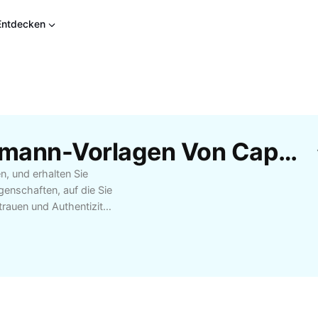
Entdecken
Kostenlose Der Traummann-Vorlagen Von CapCut
, und erhalten Sie
igenschaften, auf die Sie
rtrauen und Authentizität
hten Leben – unsere
Der Traummann“ besser
uen.