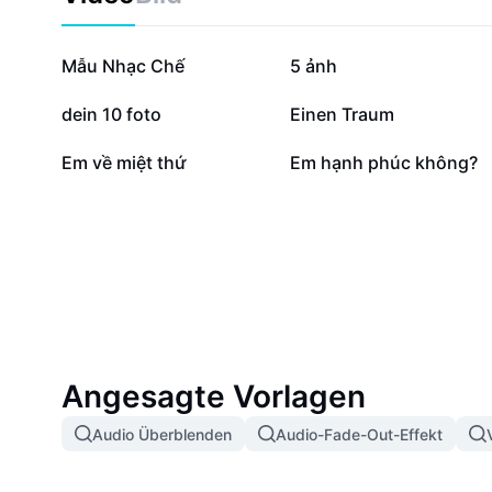
78.462
42.824
Mẫu Nhạc Chế
5 ảnh
2227
1299
dein 10 foto
Einen Traum
98
62
Em về miệt thứ
Em hạnh phúc không?
Angesagte Vorlagen
Audio Überblenden
Audio-Fade-Out-Effekt