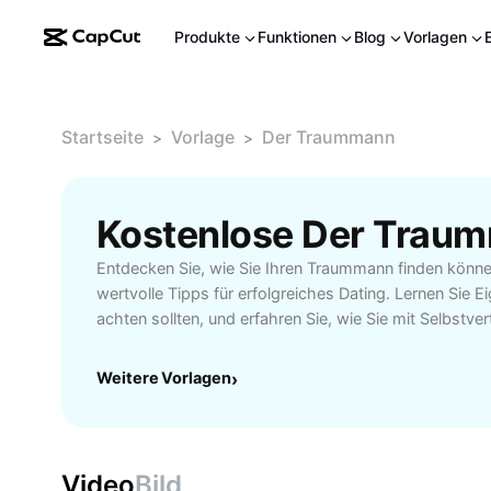
Produkte
Funktionen
Blog
Vorlagen
Startseite
Vorlage
Der Traummann
>
>
Entdecken Sie, wie Sie Ihren Traummann finden können
wertvolle Tipps für erfolgreiches Dating. Lernen Sie E
achten sollten, und erfahren Sie, wie Sie mit Selbstve
den perfekten Partner anziehen. Ob online oder im ec
Ratschläge helfen Ihnen, sich auf der Suche nach „
Weitere Vorlagen
›
zurechtzufinden und glückliche Beziehungen aufzuba
Video
Bild