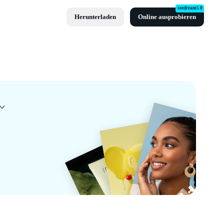
seedream5.0
Herunterladen
Online ausprobieren