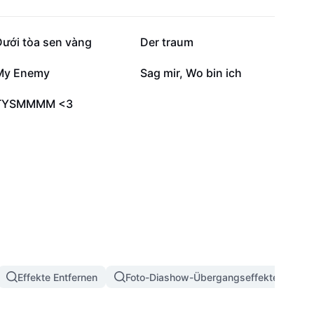
26.578
2752
Dưới tòa sen vàng
Der traum
181
152
My Enemy
Sag mir, Wo bin ich
1
TYSMMMM <3
Effekte Entfernen
Foto-Diashow-Übergangseffekte
3