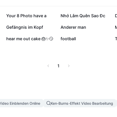
41.256
27.729
Your 8 Photo have a
Nhớ Lắm Quên Sao Đc
1276
1227
Gefängnis im Kopf
Anderer man
2
1
hear me out cake 🎂✨😏
football
1
Video Einblenden Online
Ken-Burns-Effekt Video Bearbeitung