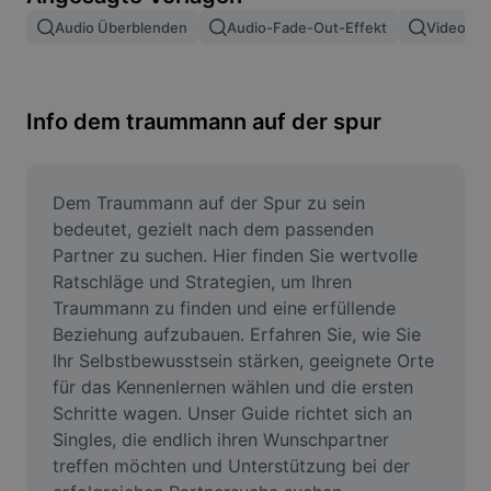
Bildhintergrund entfernen
Audio Überblenden
Audio-Fade-Out-Effekt
Video Ei
Bilder zusammenfügen
Bildoptimierung
Info dem traummann auf der spur
Bildgröße ändern
Online-Fotoeditor
Dem Traummann auf der Spur zu sein 
bedeutet, gezielt nach dem passenden 
Meme-Generator
Partner zu suchen. Hier finden Sie wertvolle 
Ratschläge und Strategien, um Ihren 
AI Text Remover
Traummann zu finden und eine erfüllende 
Beziehung aufzubauen. Erfahren Sie, wie Sie 
AI People Remover
Ihr Selbstbewusstsein stärken, geeignete Orte 
AI Inpainting
für das Kennenlernen wählen und die ersten 
Schritte wagen. Unser Guide richtet sich an 
Face Cutout
Singles, die endlich ihren Wunschpartner 
treffen möchten und Unterstützung bei der 