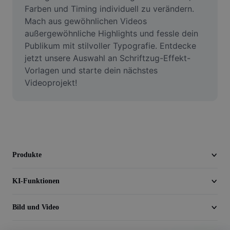
Video
Farben und Timing individuell zu verändern. 
Mach aus gewöhnlichen Videos 
Videohintergrund entfernen
außergewöhnliche Highlights und fessle dein 
Publikum mit stilvoller Typografie. Entdecke 
Qualität verbessern
jetzt unsere Auswahl an Schriftzug-Effekt-
Vorlagen und starte dein nächstes 
Videoeditor
Videoprojekt!
Video zuschneiden
Untertitel zu Videos hinzufügen
Videokonverter
Produkte
KI-Funktionen
Bild und Video