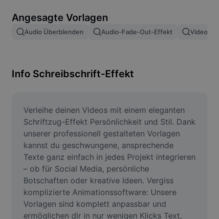
Bildhintergrund entfernen
Angesagte Vorlagen
Bilder zusammenfügen
Audio Überblenden
Audio-Fade-Out-Effekt
Video Ei
Bildoptimierung
Bildgröße ändern
Info Schreibschrift-Effekt
Online-Fotoeditor
Meme-Generator
Verleihe deinen Videos mit einem eleganten 
Schriftzug-Effekt Persönlichkeit und Stil. Dank 
AI Text Remover
unserer professionell gestalteten Vorlagen 
kannst du geschwungene, ansprechende 
AI People Remover
Texte ganz einfach in jedes Projekt integrieren 
– ob für Social Media, persönliche 
AI Inpainting
Botschaften oder kreative Ideen. Vergiss 
Face Cutout
komplizierte Animationssoftware: Unsere 
Vorlagen sind komplett anpassbar und 
ermöglichen dir in nur wenigen Klicks Text, 