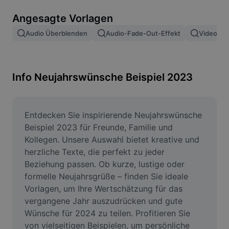
Bildhintergrund entfernen
Angesagte Vorlagen
Bilder zusammenfügen
Audio Überblenden
Audio-Fade-Out-Effekt
Video Ei
Bildoptimierung
Bildgröße ändern
Info Neujahrswünsche Beispiel 2023
Online-Fotoeditor
Meme-Generator
Entdecken Sie inspirierende Neujahrswünsche 
Beispiel 2023 für Freunde, Familie und 
AI Text Remover
Kollegen. Unsere Auswahl bietet kreative und 
herzliche Texte, die perfekt zu jeder 
AI People Remover
Beziehung passen. Ob kurze, lustige oder 
formelle Neujahrsgrüße – finden Sie ideale 
AI Inpainting
Vorlagen, um Ihre Wertschätzung für das 
Face Cutout
vergangene Jahr auszudrücken und gute 
Wünsche für 2024 zu teilen. Profitieren Sie 
von vielseitigen Beispielen, um persönliche 