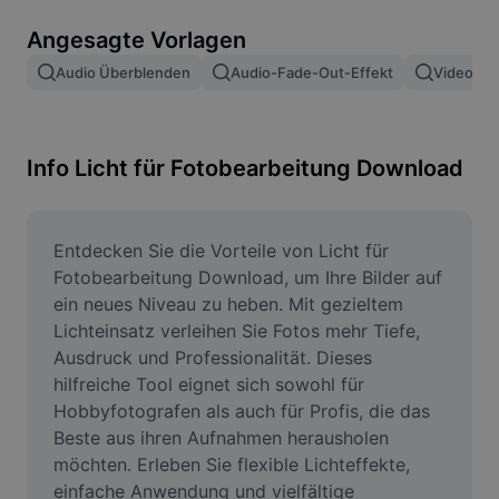
Bildhintergrund entfernen
Angesagte Vorlagen
Bilder zusammenfügen
Audio Überblenden
Audio-Fade-Out-Effekt
Video Ei
Bildoptimierung
Bildgröße ändern
Info Licht für Fotobearbeitung Download
Online-Fotoeditor
Meme-Generator
Entdecken Sie die Vorteile von Licht für 
Fotobearbeitung Download, um Ihre Bilder auf 
AI Text Remover
ein neues Niveau zu heben. Mit gezieltem 
Lichteinsatz verleihen Sie Fotos mehr Tiefe, 
AI People Remover
Ausdruck und Professionalität. Dieses 
hilfreiche Tool eignet sich sowohl für 
AI Inpainting
Hobbyfotografen als auch für Profis, die das 
Face Cutout
Beste aus ihren Aufnahmen herausholen 
möchten. Erleben Sie flexible Lichteffekte, 
einfache Anwendung und vielfältige 