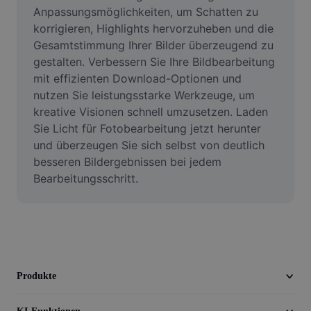
Video
Anpassungsmöglichkeiten, um Schatten zu 
korrigieren, Highlights hervorzuheben und die 
Videohintergrund entfernen
Gesamtstimmung Ihrer Bilder überzeugend zu 
gestalten. Verbessern Sie Ihre Bildbearbeitung 
Qualität verbessern
mit effizienten Download-Optionen und 
nutzen Sie leistungsstarke Werkzeuge, um 
Videoeditor
kreative Visionen schnell umzusetzen. Laden 
Video zuschneiden
Sie Licht für Fotobearbeitung jetzt herunter 
und überzeugen Sie sich selbst von deutlich 
Untertitel zu Videos hinzufügen
besseren Bildergebnissen bei jedem 
Bearbeitungsschritt.
Videokonverter
Produkte