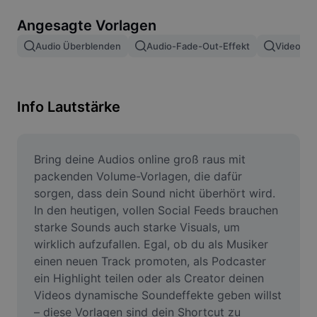
Bildhintergrund entfernen
Angesagte Vorlagen
Bilder zusammenfügen
Audio Überblenden
Audio-Fade-Out-Effekt
Video Ei
Bildoptimierung
Bildgröße ändern
Info Lautstärke
Online-Fotoeditor
Meme-Generator
Bring deine Audios online groß raus mit 
packenden Volume-Vorlagen, die dafür 
AI Text Remover
sorgen, dass dein Sound nicht überhört wird. 
In den heutigen, vollen Social Feeds brauchen 
AI People Remover
starke Sounds auch starke Visuals, um 
wirklich aufzufallen. Egal, ob du als Musiker 
AI Inpainting
einen neuen Track promoten, als Podcaster 
Face Cutout
ein Highlight teilen oder als Creator deinen 
Videos dynamische Soundeffekte geben willst 
– diese Vorlagen sind dein Shortcut zu 