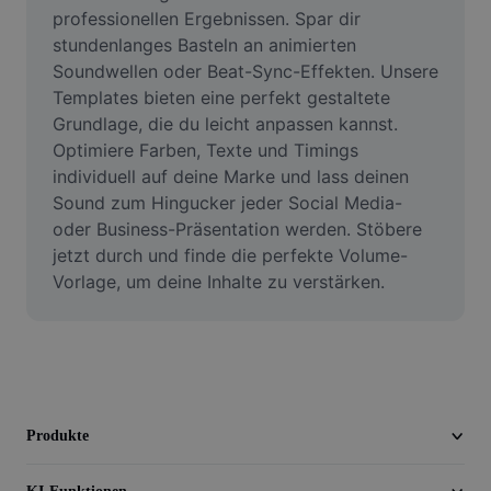
Video
professionellen Ergebnissen. Spar dir 
stundenlanges Basteln an animierten 
Videohintergrund entfernen
Soundwellen oder Beat-Sync-Effekten. Unsere 
Templates bieten eine perfekt gestaltete 
Qualität verbessern
Grundlage, die du leicht anpassen kannst. 
Optimiere Farben, Texte und Timings 
Videoeditor
individuell auf deine Marke und lass deinen 
Video zuschneiden
Sound zum Hingucker jeder Social Media- 
oder Business-Präsentation werden. Stöbere 
Untertitel zu Videos hinzufügen
jetzt durch und finde die perfekte Volume-
Vorlage, um deine Inhalte zu verstärken.
Videokonverter
Produkte