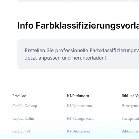
Info Farbklassifizierungsvor
Erstellen Sie professionelle Farbklassifizierung
Jetzt anpassen und herunterladen!
Produkte
KI-Funktionen
Bild und V
CapCut Desktop
KI-Bildgenerator
Hintergrund
CapCut Online
KI-Videogenerator
Transparent
CapCut Pad
KI-Dialogszene
Bildoptimi