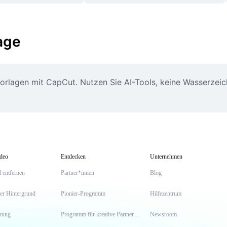
lage
svorlagen mit CapCut. Nutzen Sie AI-Tools, keine Wasserzeic
ideo
Entdecken
Unternehmen
 entfernen
Partner*innen
Blog
er Hintergrund
Pionier-Programm
Hilfezentrum
erung
Programm für kreative Partner*innen
Newsroom