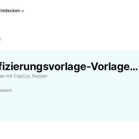
Entdecken
e
Kostenlose Farbklassifizierungsvorlage-Vorlagen Von CapCut
agen mit CapCut. Nutzen
e
laden!