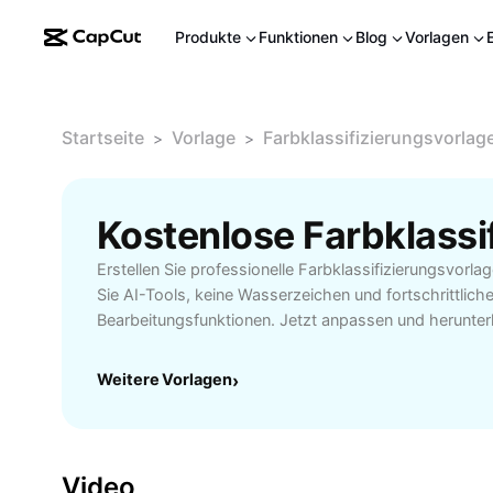
Produkte
Funktionen
Blog
Vorlagen
Startseite
Vorlage
Farbklassifizierungsvorlag
>
>
Erstellen Sie professionelle Farbklassifizierungsvorl
Sie AI-Tools, keine Wasserzeichen und fortschrittlich
Bearbeitungsfunktionen. Jetzt anpassen und herunter
Weitere Vorlagen
›
Video