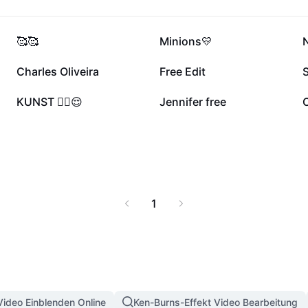
194.599
138.515
🥰🥰
Minions💛
12.424
10.143
Charles Oliveira
Free Edit
4531
4199
KUNST ☝🏼😌
Jennifer free
1
Video Einblenden Online
Ken-Burns-Effekt Video Bearbeitung