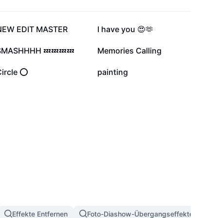
133.241
100.262
NEW EDIT MASTER
I have you 😍🫶
8497
7158
SMASHHHH 💤💤💤💤
Memories Calling
2769
1376
Circle ⭕
painting
Effekte Entfernen
Foto-Diashow-Übergangseffekte
3