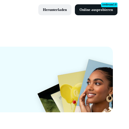
seedream5.0
Herunterladen
Online ausprobieren