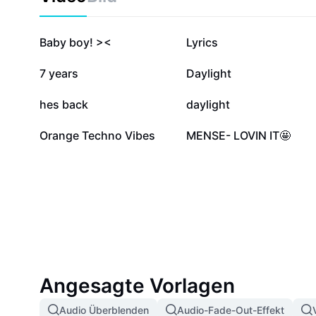
224.521
200.519
Baby boy! ><
Lyrics
107.226
73.689
7 years
Daylight
22.403
12.604
hes back
daylight
2328
45
Orange Techno Vibes
MENSE- LOVIN IT🤩
Angesagte Vorlagen
Audio Überblenden
Audio-Fade-Out-Effekt