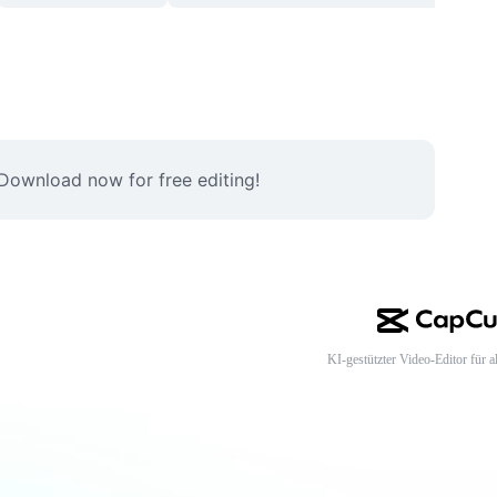
 Download now for free editing!
KI-gestützter Video-Editor für al