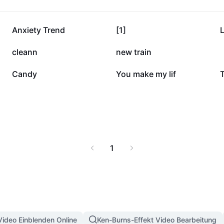
152.166
126.304
Anxiety Trend
[1]
L
56.450
53.800
cleann
new train
7851
7293
Candy
You make my lif
T
1
Video Einblenden Online
Ken-Burns-Effekt Video Bearbeitung