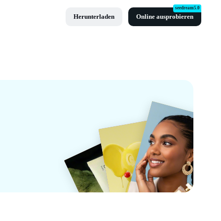
seedream5.0
Herunterladen
Online ausprobieren