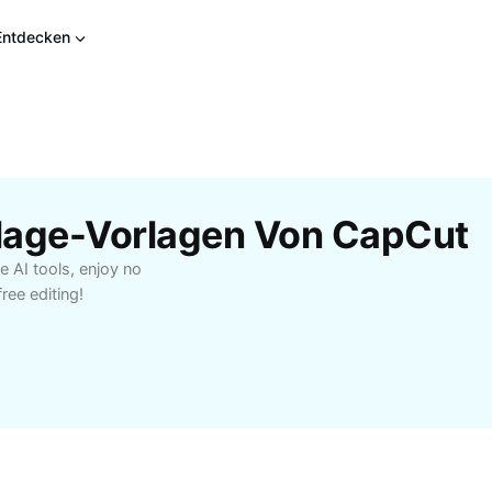
Entdecken
lage-Vorlagen Von CapCut
 AI tools, enjoy no
ee editing!