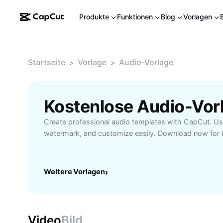
Produkte
Funktionen
Blog
Vorlagen
Startseite
Vorlage
Audio-Vorlage
>
>
Kostenlose Audio-Vor
Create professional audio templates with CapCut. Use
watermark, and customize easily. Download now for fr
Weitere Vorlagen
›
Video
Bild