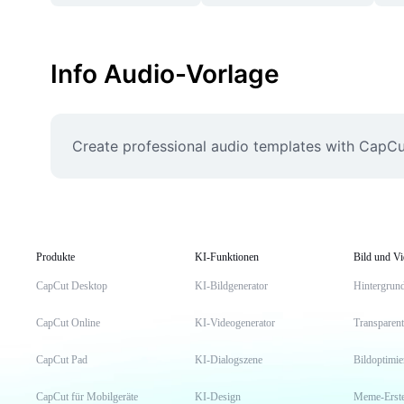
Info Audio-Vorlage
Create professional audio templates with CapCut
Produkte
KI-Funktionen
Bild und V
CapCut Desktop
KI-Bildgenerator
Hintergrund
CapCut Online
KI-Videogenerator
Transparent
CapCut Pad
KI-Dialogszene
Bildoptimi
CapCut für Mobilgeräte
KI-Design
Meme-Erste