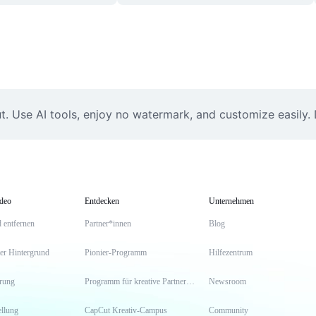
. Use AI tools, enjoy no watermark, and customize easily.
ideo
Entdecken
Unternehmen
 entfernen
Partner*innen
Blog
er Hintergrund
Pionier-Programm
Hilfezentrum
erung
Programm für kreative Partner*innen
Newsroom
llung
CapCut Kreativ-Campus
Community