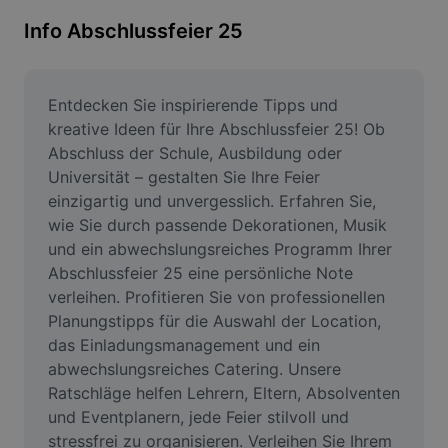
Bildhintergrund entfernen
Info Abschlussfeier 25
Bilder zusammenfügen
Bildoptimierung
Entdecken Sie inspirierende Tipps und 
kreative Ideen für Ihre Abschlussfeier 25! Ob 
Bildgröße ändern
Abschluss der Schule, Ausbildung oder 
Universität – gestalten Sie Ihre Feier 
Online-Fotoeditor
einzigartig und unvergesslich. Erfahren Sie, 
Meme-Generator
wie Sie durch passende Dekorationen, Musik 
und ein abwechslungsreiches Programm Ihrer 
AI Text Remover
Abschlussfeier 25 eine persönliche Note 
verleihen. Profitieren Sie von professionellen 
AI People Remover
Planungstipps für die Auswahl der Location, 
das Einladungsmanagement und ein 
AI Inpainting
abwechslungsreiches Catering. Unsere 
Face Cutout
Ratschläge helfen Lehrern, Eltern, Absolventen 
und Eventplanern, jede Feier stilvoll und 
stressfrei zu organisieren. Verleihen Sie Ihrem 