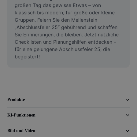
Video
großen Tag das gewisse Etwas – von 
klassisch bis modern, für große oder kleine 
Videohintergrund entfernen
Gruppen. Feiern Sie den Meilenstein 
„Abschlussfeier 25“ gebührend und schaffen 
Qualität verbessern
Sie Erinnerungen, die bleiben. Jetzt nützliche 
Checklisten und Planungshilfen entdecken – 
Videoeditor
für eine gelungene Abschlussfeier 25, die 
Video zuschneiden
begeistert!
Untertitel zu Videos hinzufügen
Videokonverter
Produkte
KI-Funktionen
Bild und Video