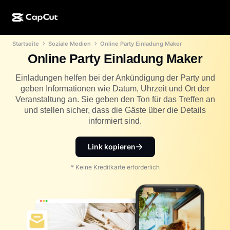
Startseite
Soziale Medien
Online Party Einladung Maker
KI-Erstellung
Funktionen
Info
CapCut Desktop
Vorlagen für Social Media
Online Party Einladung Maker
KI-Design
KI-Tools
Community
CapCut Online
Feiertagsvorlagen
Einladungen helfen bei der Ankündigung der Party und
geben Informationen wie Datum, Uhrzeit und Ort der
Video-Studio
Videoeditor und -generator
CapCut Pad
Veranstaltung an. Sie geben den Ton für das Treffen an
Mehr
Initiativen
und stellen sicher, dass die Gäste über die Details
KI-Videogenerator
Bildeditor und -generator
CapCut für Mobilgeräte
informiert sind.
Partner*innen
KI-Bildgenerator
Stimmgenerator und -editor
Dreamina AI
Kalendervorlagen
Link kopieren
Pionier-Programm
KI-Bildverbesserung
Mehr
Pippit AI
Geburtstags-/Jubiläumsvorlagen
* Keine Kreditkarte erforderlich
Programm für kreative Partner*innen
Dreamina Seedance 2.5
CapCut Kreativ-Campus
Anwendungsfälle
Nano Banana Pro
Effektvorlagen
Soziale Netzwerke
Gemini Omni