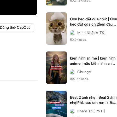
502.48K uses.
Con heo đất của chị2 | Con
heo đất của chị2|em đâu c
Dùng thử CapCut
ó lấy đâu #mnhatt #xh
Minh Nhật ⭐[TK]
50.9K uses.
biến hình anime | biến hình
anime |mẫu biến hình anim
e trung thu #chun85
Chung⚜️
156.14K uses.
Beat 2 ảnh nhẹ | Beat 2 ảnh
nhẹ|Phía sau em remix #ag
cws #pvt695
Phạm Trí [ PVT ]