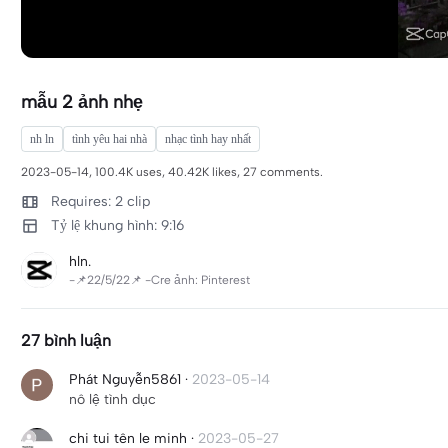
mẫu 2 ảnh nhẹ
nh ln
tình yêu hai nhà
nhạc tình hay nhất
2023-05-14, 100.4K uses, 40.42K likes, 27 comments.
Requires: 2 clip
Tỷ lệ khung hình: 9:16
hln.
-📌22/5/22📌 -Cre ảnh: Pinterest
27 bình luận
Phát Nguyễn5861
·
2023-05-14
nô lệ tình dục
chi tui tên le minh
·
2023-05-27