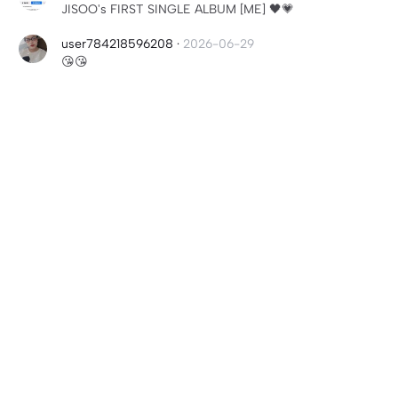
JISOO's FIRST SINGLE ALBUM [ME] 🖤💗
user784218596208
·
2026-06-29
😘😘