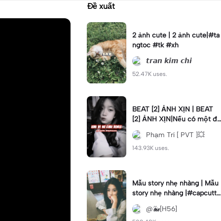
Đề xuất
2 ảnh cute | 2 ảnh cute|#ta
ngtoc #tk #xh
𝙩𝙧𝙖𝙣 𝙠𝙞𝙢 𝙘𝙝𝙞
52.47K uses.
BEAT [2] ẢNH XỊN | BEAT
[2] ẢNH XỊN|Nếu có một đi
ều ước bạn sẽ ước gì #hm
Phạm Trí [ PVT ]💥
q #xh
143.93K uses.
Mẫu story nhẹ nhàng | Mẫu
story nhẹ nhàng |#capcutt9
#h56
@🐳[H56]