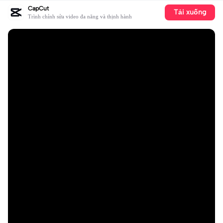
CapCut
Tải xuống
Trình chỉnh sửa video đa năng và thịnh hành