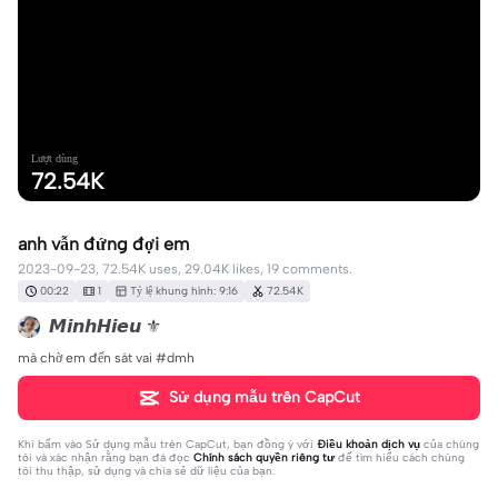
Lượt dùng
72.54K
anh vẫn đứng đợi em
2023-09-23, 72.54K uses, 29.04K likes, 19 comments.
00:22
1
Tỷ lệ khung hình: 9:16
72.54K
𝙈𝙞𝙣𝙝𝙃𝙞𝙚𝙪 ⚜️
mà chờ em đến sát vai #dmh
Sử dụng mẫu trên CapCut
Khi bấm vào
Sử dụng mẫu trên CapCut
, bạn đồng ý với
Điều khoản dịch vụ
của chúng
tôi và xác nhận rằng bạn đã đọc
Chính sách quyền riêng tư
để tìm hiểu cách chúng
tôi thu thập, sử dụng và chia sẻ dữ liệu của bạn.