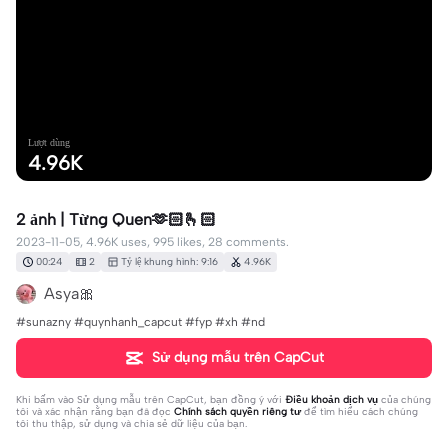
Lượt dùng
4.96K
2 ảnh | Từng Quen🫶🏻🫰🏻
2023-11-05, 4.96K uses, 995 likes, 28 comments.
00:24
2
Tỷ lệ khung hình: 9:16
4.96K
Asya🎀
#sunazny #quynhanh_capcut #fyp #xh #nd
Sử dụng mẫu trên CapCut
Khi bấm vào
Sử dụng mẫu trên CapCut
, bạn đồng ý với
Điều khoản dịch vụ
của chúng
tôi và xác nhận rằng bạn đã đọc
Chính sách quyền riêng tư
để tìm hiểu cách chúng
tôi thu thập, sử dụng và chia sẻ dữ liệu của bạn.