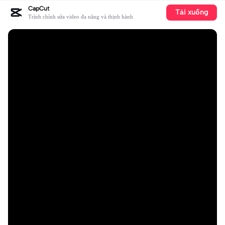
CapCut
Tải xuống
Trình chỉnh sửa video đa năng và thịnh hành