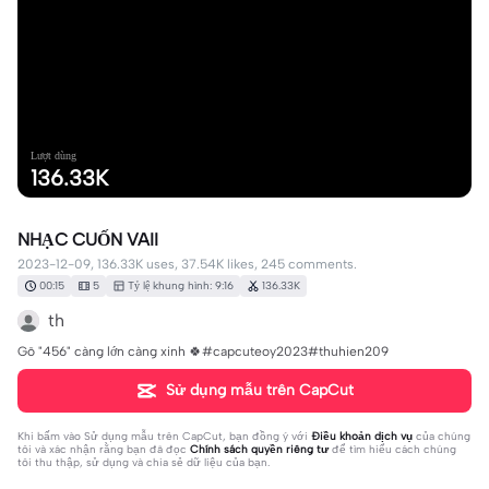
Lượt dùng
136.33K
NHẠC CUỐN VAII
2023-12-09, 136.33K uses, 37.54K likes, 245 comments.
00:15
5
Tỷ lệ khung hình: 9:16
136.33K
th
Gõ "456" càng lớn càng xinh 🍀#capcuteoy2023#thuhien209
Sử dụng mẫu trên CapCut
Khi bấm vào
Sử dụng mẫu trên CapCut
, bạn đồng ý với
Điều khoản dịch vụ
của chúng
tôi và xác nhận rằng bạn đã đọc
Chính sách quyền riêng tư
để tìm hiểu cách chúng
tôi thu thập, sử dụng và chia sẻ dữ liệu của bạn.