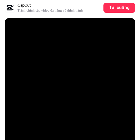
CapCut
Tải xuống
Trình chỉnh sửa video đa năng và thịnh hành