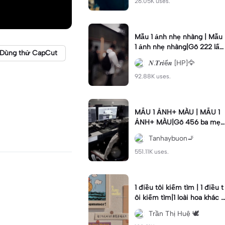
26.05K uses.
Mẫu 1 ảnh nhẹ nhàng | Mẫu
1 ảnh nhẹ nhàng|Gõ 222 lấy
Dùng thử CapCut
vía da trắng #xuhuong #nhi
𝑵.𝑻𝒓𝒊ể𝒏 [HP]🦅
ethuyet #1anh #fyp
92.88K uses.
MẪU 1 ẢNH+ MÀU | MẪU 1
ẢNH+ MÀU|Gõ 456 ba mẹ
được mạnh khoẻ #dductan
Tanhaybuon🚬
#mau1anh #mau
551.11K uses.
1 điều tôi kiếm tìm | 1 điều t
ôi kiếm tìm|1 loài hoa khác b
iệt 🐾 #xh#tranthihue#tth2
Trần Thị Huệ 🕊️
5#viral