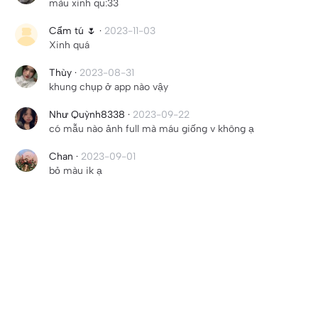
màu xinh qu:33
Cẩm tú 🌷
·
2023-11-03
Xinh quá
Thùy
·
2023-08-31
khung chụp ở app nào vậy
Như Quỳnh8338
·
2023-09-22
có mẫu nào ảnh full mà máu giống v không ạ
Chan
·
2023-09-01
bỏ màu ik ạ