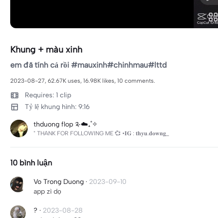
Khung + màu xinh
em đã tính cả rồi #mauxinh#chinhmau#lttd
2023-08-27, 62.67K uses, 16.98K likes, 10 comments.
Requires: 1 clip
Tỷ lệ khung hình: 9:16
thduong flop ༉‧☁️₊˚✧
" THANK FOR FOLLOWING ME 💞 •𝐈𝐆 : 𝐭𝐡𝐲𝐮.𝐝𝐨𝐰𝐧𝐠_
10 bình luận
Vo Trong Duong
·
2023-09-10
app zì dọ
?
·
2023-08-28