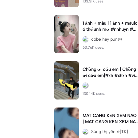
133.31K uses.
1 ảnh + màu | 1 ảnh + màu|c
ó thể anh mơ #nnhuyn #w
gts #xhuong📌
cobe hay pun🪼
63.76K uses.
Chồng ơi cứu em | Chồng
ơi cứu em|#xh #xhxh #vir
al
130.14K uses.
MAT CANG KEN XEM NAO
| MAT CANG KEN XEM NA
O|#xuhuong👑🥀#statuswa
Sùng thị yến ⭐[TK]
#storywa #fyp#ngau😎😎