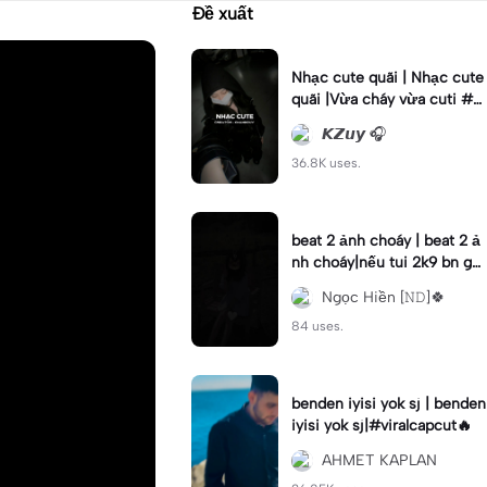
Đề xuất
Nhạc cute quãi | Nhạc cute
quãi |Vừa cháy vừa cuti #x
h #khahduy
𝙆𝙕𝙪𝙮 🎧
36.8K uses.
beat 2 ảnh choáy | beat 2 ả
nh choáy|nếu tui 2k9 bn gọi
tui là... #xhuong📌#hanna_e
Ngọc Hiền [𝙽𝙳]🍀
dit#choay
84 uses.
benden iyisi yok sj | benden
iyisi yok sj|#viralcapcut🔥
AHMET KAPLAN