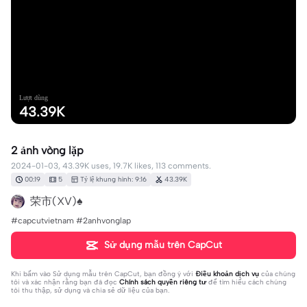
Lượt dùng
43.39K
2 ảnh vòng lặp
2024-01-03, 43.39K uses, 19.7K likes, 113 comments.
00:19
5
Tỷ lệ khung hình: 9:16
43.39K
荣市(XV)♠️
#capcutvietnam #2anhvonglap
Sử dụng mẫu trên CapCut
Khi bấm vào
Sử dụng mẫu trên CapCut
, bạn đồng ý với
Điều khoản dịch vụ
của chúng
tôi và xác nhận rằng bạn đã đọc
Chính sách quyền riêng tư
để tìm hiểu cách chúng
tôi thu thập, sử dụng và chia sẻ dữ liệu của bạn.