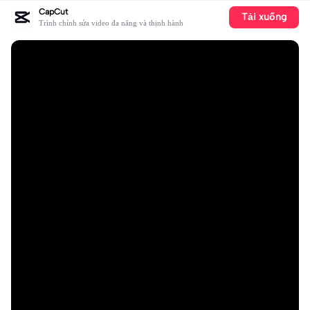
CapCut
Tải xuống
Trình chỉnh sửa video đa năng và thịnh hành