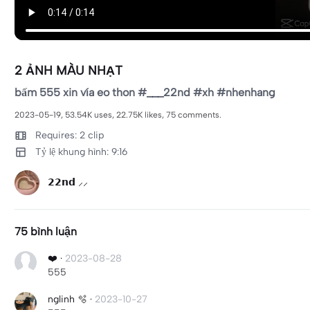
2 ẢNH MÀU NHẠT
bấm 555 xin vía eo thon #___22nd #xh #nhenhang
2023-05-19, 53.54K uses, 22.75K likes, 75 comments.
Requires: 2 clip
Tỷ lệ khung hình: 9:16
𝟮𝟮𝗻𝗱 ⸝⸝
75 bình luận
❤️
·
2023-08-28
555
nglinh 🫧
·
2023-10-27