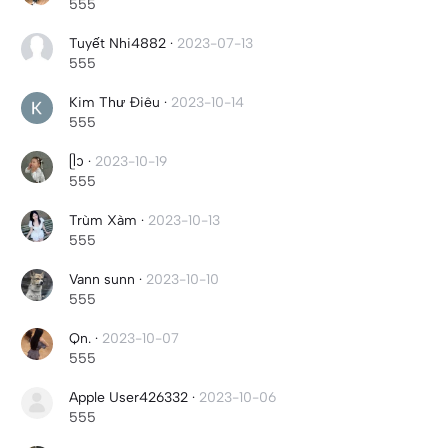
555
Tuyết Nhi4882
·
2023-07-13
555
Kim Thư Điêu
·
2023-10-14
555
ᥫᩣ
·
2023-10-19
555
Trùm Xàm
·
2023-10-13
555
Vann sunn
·
2023-10-10
555
Qn.
·
2023-10-07
555
Apple User426332
·
2023-10-06
555