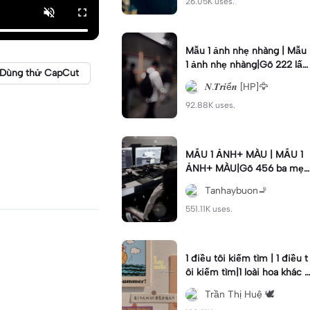
26.05K uses.
Mẫu 1 ảnh nhẹ nhàng | Mẫu
1 ảnh nhẹ nhàng|Gõ 222 lấy
Dùng thử CapCut
vía da trắng #xuhuong #nhi
𝑵.𝑻𝒓𝒊ể𝒏 [HP]🦅
ethuyet #1anh #fyp
92.88K uses.
MẪU 1 ẢNH+ MÀU | MẪU 1
ẢNH+ MÀU|Gõ 456 ba mẹ
được mạnh khoẻ #dductan
Tanhaybuon🚬
#mau1anh #mau
551.11K uses.
1 điều tôi kiếm tìm | 1 điều t
ôi kiếm tìm|1 loài hoa khác b
iệt 🐾 #xh#tranthihue#tth2
Trần Thị Huệ 🕊️
5#viral