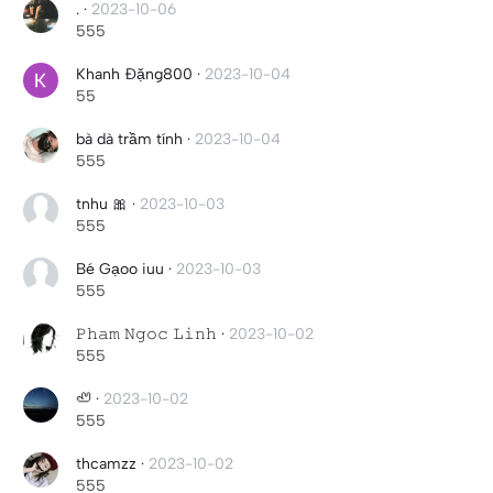
.
·
2023-10-06
555
Khanh Đặng800
·
2023-10-04
55
bà dà trầm tính
·
2023-10-04
555
tnhu 🎀
·
2023-10-03
555
Bé Gạoo iuu
·
2023-10-03
555
𝙿𝚑𝚊𝚖 𝙽𝚐𝚘𝚌 𝙻𝚒𝚗𝚑
·
2023-10-02
555
🦥
·
2023-10-02
555
thcamzz
·
2023-10-02
555