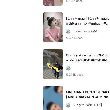
133.31K uses.
1 ảnh + màu | 1 ảnh + màu|c
ó thể anh mơ #nnhuyn #w
gts #xhuong📌
cobe hay pun🪼
63.76K uses.
Chồng ơi cứu em | Chồng
ơi cứu em|#xh #xhxh #vir
al
130.14K uses.
MAT CANG KEN XEM NAO
| MAT CANG KEN XEM NA
O|#xuhuong👑🥀#statuswa
Sùng thị yến ⭐[TK]
#storywa #fyp#ngau😎😎