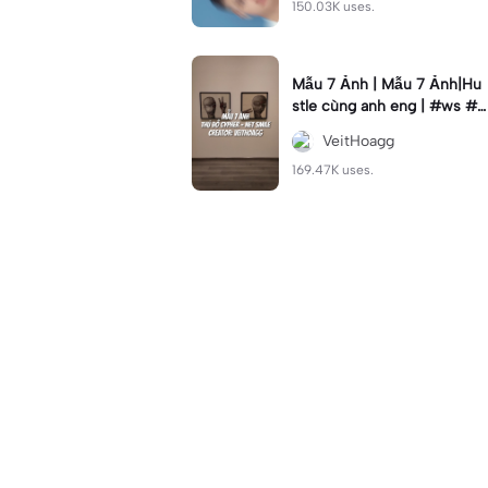
🌚
150.03K uses.
Mẫu 7 Ảnh | Mẫu 7 Ảnh|Hu
stle cùng anh eng | #ws #v
eithoagg #xh #fyp
VeitHoagg
169.47K uses.