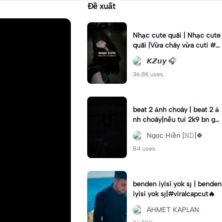
Đề xuất
Nhạc cute quãi | Nhạc cute
quãi |Vừa cháy vừa cuti #x
h #khahduy
𝙆𝙕𝙪𝙮 🎧
36.8K uses.
beat 2 ảnh choáy | beat 2 ả
nh choáy|nếu tui 2k9 bn gọi
tui là... #xhuong📌#hanna_e
Ngọc Hiền [𝙽𝙳]🍀
dit#choay
84 uses.
benden iyisi yok sj | benden
iyisi yok sj|#viralcapcut🔥
AHMET KAPLAN