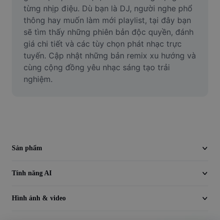
Video
từng nhịp điệu. Dù bạn là DJ, người nghe phổ 
thông hay muốn làm mới playlist, tại đây bạn 
Xóa nền trong video
sẽ tìm thấy những phiên bản độc quyền, đánh 
giá chi tiết và các tùy chọn phát nhạc trực 
Nâng cao chất lượng
tuyến. Cập nhật những bản remix xu hướng và 
cùng cộng đồng yêu nhạc sáng tạo trải 
Trình chỉnh sửa video
nghiệm.
Cắt video
Thêm phụ đề vào video
Trình chuyển đổi video
Sản phẩm
Tính năng AI
Hình ảnh & video