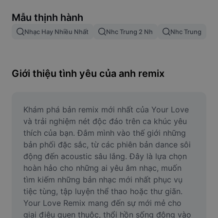
Xóa nền trong hình ảnh
Mẫu thịnh hành
Gộp hình ảnh
Nhạc Hay Nhiều Nhất
Nhc Trung 2 Nh
Nhc Trung
Công cụ nâng cấp hình ảnh
Điều chỉnh kích thước hình ảnh
Giới thiệu tình yêu của anh remix
Trình chỉnh sửa ảnh trực tuyến
Công cụ tạo meme
Khám phá bản remix mới nhất của Your Love 
và trải nghiệm nét độc đáo trên ca khúc yêu 
AI Text Remover
thích của bạn. Đắm mình vào thế giới những 
bản phối đặc sắc, từ các phiên bản dance sôi 
AI People Remover
động đến acoustic sâu lắng. Đây là lựa chọn 
hoàn hảo cho những ai yêu âm nhạc, muốn 
AI Inpainting
tìm kiếm những bản nhạc mới nhất phục vụ 
Face Cutout
tiệc tùng, tập luyện thể thao hoặc thư giãn. 
Your Love Remix mang đến sự mới mẻ cho 
giai điệu quen thuộc, thổi hồn sống động vào 