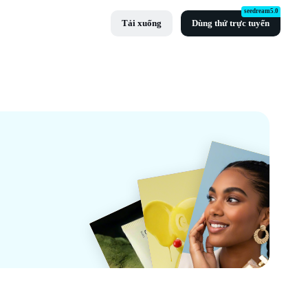
seedream5.0
Tải xuống
Dùng thử trực tuyến