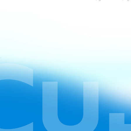
 vụ của CapCut