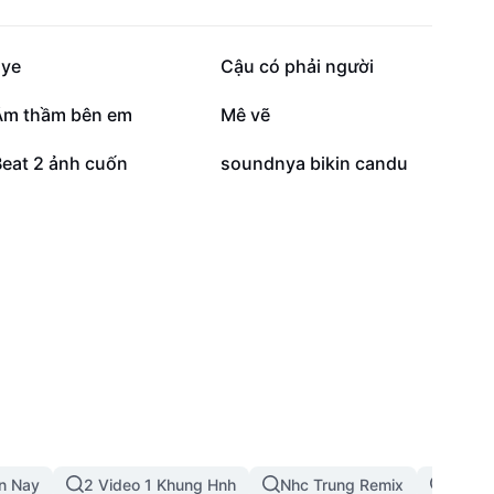
11,9 N
10,8 N
aye
Cậu có phải người
3,7 N
3,6 N
Âm thầm bên em
Mê vẽ
115
19
Beat 2 ảnh cuốn
soundnya bikin candu
ện Nay
2 Video 1 Khung Hnh
Nhc Trung Remix
Tt 5 N