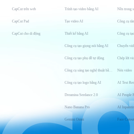
CapCut trên web
Trình tạo video bằng AI
Nền trong s
CapCut Pad
Tạo video AI
CapCut cho di động
Thiết kế bằng AI
Công cụ tạ
Công cụ tạo giọng nói bằng AI
Chuyển vid
Công cụ tạo phụ đề tự động
Chép lời vi
Công cụ sáng tạo nghệ thuật bằng AI
Nén video
Công cụ tạo logo bằng AI
AI Text Re
Dreamina Seedance 2.0
AI People 
Nano Banana Pro
AI Inpainti
Gemini Omni
Face Cutou