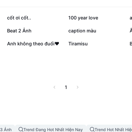
21,6 N
18,3 N
cốt ơi cốt..
100 year love
9 N
4,8 N
Beat 2 Ảnh
caption màu
537
185
Anh không theo đuổi❤️
Tiramisu
1
 3 Ảnh
Trend Đang Hot Nhất Hiện Nay
Trend Hot Nhất Hi