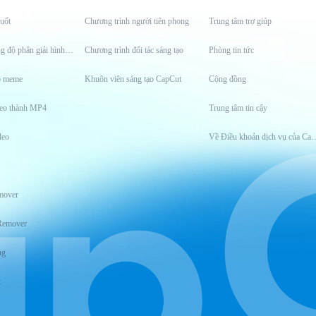
uốt
Chương trình người tiên phong
Trung tâm trợ giúp
Công cụ tăng độ phân giải hình ảnh
Chương trình đối tác sáng tạo
Phòng tin tức
o meme
Khuôn viên sáng tạo CapCut
Cộng đồng
eo thành MP4
Trung tâm tin cậy
deo
Về Điều khoản dịch
mover
Remover
ng
t