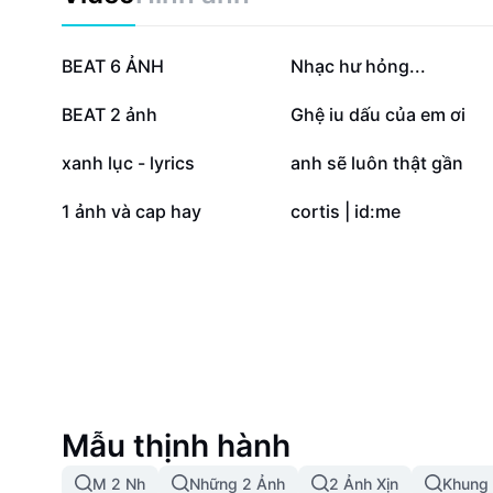
193,8 N
51,2 N
BEAT 6 ẢNH
Nhạc hư hỏng...
10,3 N
9,4 N
BEAT 2 ảnh
Ghệ iu dấu của em ơi
2,4 N
1,4 N
xanh lục - lyrics
anh sẽ luôn thật gần
13
0
1 ảnh và cap hay
cortis | id:me
Mẫu thịnh hành
M 2 Nh
Những 2 Ảnh
2 Ảnh Xịn
Khung