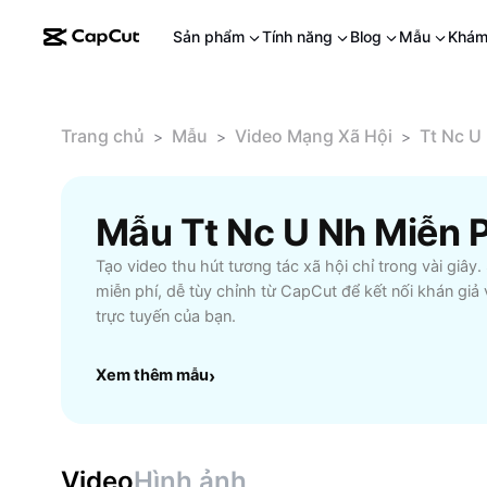
Sản phẩm
Tính năng
Blog
Mẫu
Khám
Trang chủ
Mẫu
Video Mạng Xã Hội
Tt Nc U
>
>
>
Mẫu Tt Nc U Nh Miễn 
Tạo video thu hút tương tác xã hội chỉ trong vài giây
miễn phí, dễ tùy chỉnh từ CapCut để kết nối khán giả
trực tuyến của bạn.
Xem thêm mẫu
›
Video
Hình ảnh