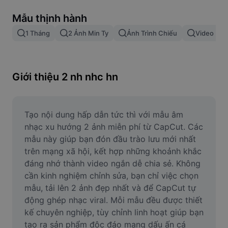
Xóa nền trong hình ảnh
Mẫu thịnh hành
Gộp hình ảnh
1 Tháng
2 Ảnh Min Ty
Ảnh Trình Chiếu
Video Lướ
Công cụ nâng cấp hình ảnh
Điều chỉnh kích thước hình ảnh
Giới thiệu 2 nh nhc hn
Trình chỉnh sửa ảnh trực tuyến
Công cụ tạo meme
Tạo nội dung hấp dẫn tức thì với mẫu âm 
nhạc xu hướng 2 ảnh miễn phí từ CapCut. Các 
AI Text Remover
mẫu này giúp bạn đón đầu trào lưu mới nhất 
trên mạng xã hội, kết hợp những khoảnh khắc 
AI People Remover
đáng nhớ thành video ngắn dễ chia sẻ. Không 
cần kinh nghiệm chỉnh sửa, bạn chỉ việc chọn 
AI Inpainting
mẫu, tải lên 2 ảnh đẹp nhất và để CapCut tự 
Face Cutout
động ghép nhạc viral. Mỗi mẫu đều được thiết 
kế chuyên nghiệp, tùy chỉnh linh hoạt giúp bạn 
tạo ra sản phẩm độc đáo mang dấu ấn cá 