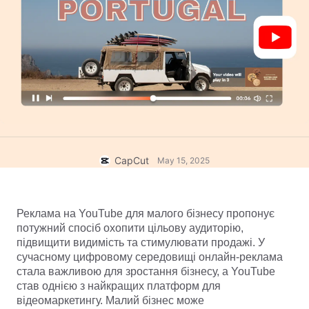
Шаблони для бізнесу
Допомога
Маркетинг
Центр довіри
Текст й аудіо
Стиль життя й влоги
Шаблони для галузей
Центр довідки
Автоматичні субтитри
Власний дизайн
Шаблони спогадів
Шаблони субтитрів
Більше
Новини
Розпізнавання мовлення
Про Умови використання CapCut
Голосове відтворення тексту
Ресурси
CapCut
May 15, 2025
Dreamina Seedance 2.0 Launch
Посібники з інструкціями
Власні голоси
Тренди ринку
Покращення голосу
Реклама на YouTube для малого бізнесу пропонує 
потужний спосіб охопити цільову аудиторію, 
Популярний вибір
Зменшення шуму
підвищити видимість та стимулювати продажі. У 
сучасному цифровому середовищі онлайн-реклама 
Відкрити CapCut
Тренди й поради щодо шаблонів
стала важливою для зростання бізнесу, а YouTube 
став однією з найкращих платформ для 
Зображення
відеомаркетингу. Малий бізнес може 
Більше