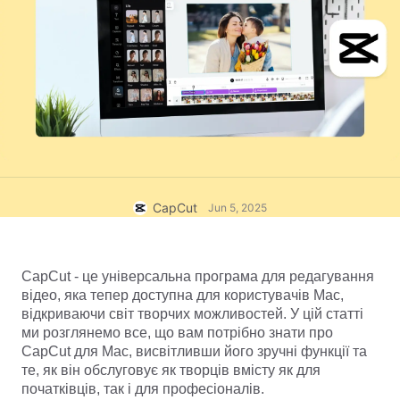
Шаблони для бізнесу
Допомога
Маркетинг
Центр довіри
Текст й аудіо
Стиль життя й влоги
Шаблони для галузей
Центр довідки
Автоматичні субтитри
Власний дизайн
Шаблони спогадів
Шаблони субтитрів
Більше
Новини
Розпізнавання мовлення
Про Умови використання CapCut
Голосове відтворення тексту
Ресурси
CapCut
Jun 5, 2025
Dreamina Seedance 2.0 Launch
Посібники з інструкціями
Власні голоси
Тренди ринку
Покращення голосу
CapCut - це універсальна програма для редагування 
відео, яка тепер доступна для користувачів Mac, 
Популярний вибір
Зменшення шуму
відкриваючи світ творчих можливостей. У цій статті 
ми розглянемо все, що вам потрібно знати про 
Відкрити CapCut
Тренди й поради щодо шаблонів
CapCut для Mac, висвітливши його зручні функції та 
те, як він обслуговує як творців вмісту як для 
Зображення
початківців, так і для професіоналів.
Більше