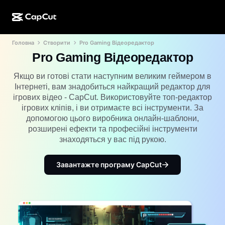
Головна
Створити
Pro Gaming Відеоредактор
Створення ШІ
Функції
Про нас
CapCut для настільних комп’ютерів
Шаблони для соцмереж
Pro Gaming Відеоредактор
ШІ-дизайн
ШІ-інструменти
Спільнота
Онлайн-версія CapCut
Святкові шаблони
Якщо ви готові стати наступним великим геймером в
Інтернеті, вам знадобиться найкращий редактор для
Відеостудія
Редактор і генератор відео
CapCut Pad
ігрових відео - CapCut. Використовуйте топ-редактор
Більше
Ініціативи
ігрових кліпів, і ви отримаєте всі інструменти. За
ШІ-генератор відео
Редактор і генератор зображень
CapCut для мобільних пристроїв
допомогою цього виробника онлайн-шаблони,
Партнери
розширені ефекти та професійні інструменти
ШІ-генератор зображень
Генератор і редактор голосу
ШІ Dreamina
знаходяться у вас під рукою.
Шаблони календаря
Піонерська програма
Покращення ШІ-зображення
Більше
ШІ Pippit
Шаблони до річниці
Завантажте програму CapCut
Програма для творчих партнерів
Dreamina Seedance 2.5
Креативний кампус CapCut
Випадки використання
Nano Banana Pro
Шаблони ефектів
Соціальні мережі
Gemini Omni