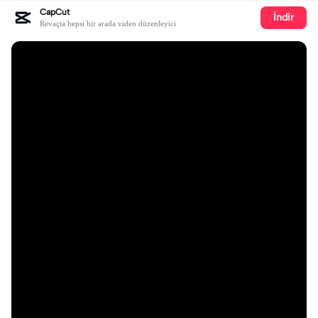
CapCut
İndir
Revaçta hepsi bir arada video düzenleyici