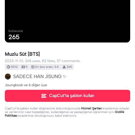
Kullanımlar
265
Muzlu Süt [BTS]
2023-11-01, 265 uses, 82 likes, 37 comments.
00:12
5
En boy oranı: 3:4
265
SADECE HAN JİSUNG ✨
Joungkook ve 6 diğer üye
CapCut'ta şablon kullan
CapCut'ta şablon kullan
düğmesine dokunduğunuzda
Hizmet Şartları
esaslarımızı onaylar
ve verilerinizi nasıl topladığımızı, kullandığımızı ve paylaştığımızı öğrenmek için
Gizlilik
Politikası
esaslarımızı okuduğunuzu kabul edersiniz.