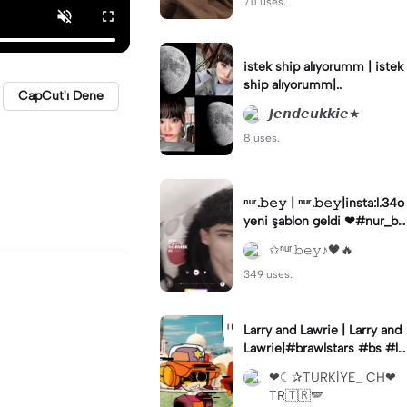
711 uses.
istek ship alıyorumm | istek
ship alıyorumm|..
CapCut'ı Dene
𝙅𝙚𝙣𝙙𝙚𝙪𝙠𝙠𝙞𝙚★
8 uses.
ⁿᵘʳ.𝚋𝚎𝚢 | ⁿᵘʳ.𝚋𝚎𝚢|insta:l.34o
yeni şablon geldi ❤#nur_be
y
✩ⁿᵘʳ.𝚋𝚎𝚢♪🖤🔥
349 uses.
Larry and Lawrie | Larry and
Lawrie|#brawlstars #bs #la
rryandlawrie #animation
❤︎︎☾✰TURKİYE_ CH❤︎︎
TR🇹🇷🪽