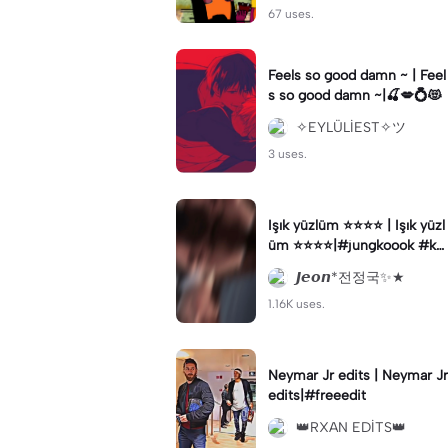
67 uses.
Feels so good damn ~ | Feel
s so good damn ~|🍒💋💍😻
✧EYLÜLİEST✧ツ
3 uses.
Işık yüzlüm ⭐️⭐️⭐️⭐️ | Işık yüzl
üm ⭐️⭐️⭐️⭐️|#jungkoook #ke
şfetbeniöneçıkart #jk#keşf
𝙅𝙚𝙤𝙣*전정국✨★
etbeniöneçıkar
1.16K uses.
Neymar Jr edits | Neymar Jr
edits|#freeedit
👑RXAN EDİTS👑