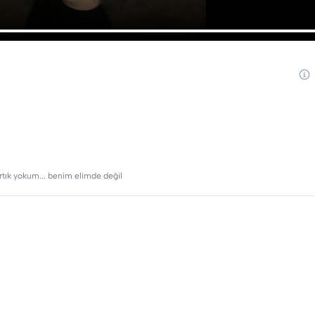
rtık yokum... benim elimde değil