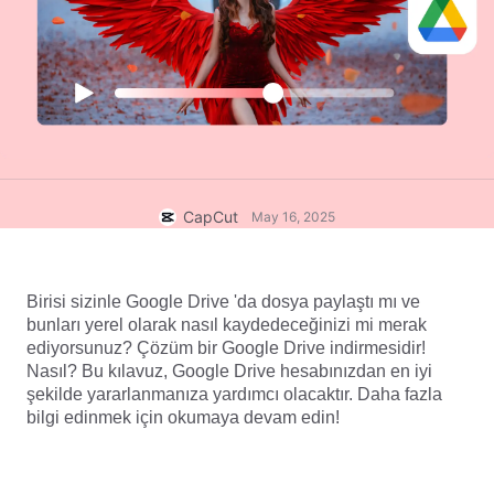
Ticari şablonlar
Yardım
Pazarlama
Güven Merkezi
Metin ve Ses
Yaşam Tarzı ve Vlog'lar
Sektör şablonları
Yardım Merkezi
Otomatik alt yazılar
Özel tasarım
Özet şablonları
Yazı şablonları
Daha fazla
Newsroom
Konuşma tanıma
CapCut Hizmet Şartları hakkında
CapCut
May 16, 2025
Metin okuma
Kaynaklar
Dreamina Seedance 2.0 Launch
Nasıl yapılır kılavuzları
Özel sesler
Birisi sizinle Google Drive 'da dosya paylaştı mı ve 
bunları yerel olarak nasıl kaydedeceğinizi mi merak 
Pazar Trendleri
Sesi iyileştir
ediyorsunuz? Çözüm bir Google Drive indirmesidir! 
Nasıl? Bu kılavuz, Google Drive hesabınızdan en iyi 
En Popüler Seçimler
Gürültü azaltma
şekilde yararlanmanıza yardımcı olacaktır. Daha fazla 
bilgi edinmek için okumaya devam edin!
CapCut'ı aç
Şablon trendler ve ipuçları
Resim
Daha fazla