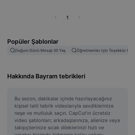
Ticari şablonlar
Pazarlama
Güven Merkezi
Metin ve Ses
1
Yaşam Tarzı ve Vlog'lar
Sektör şablonları
Yardım Merkezi
Otomatik alt yazılar
Özel tasarım
Özet şablonları
Popüler Şablonlar
Yazı şablonları
Daha fazla
Newsroom
Doğum Günü Mesajı 30 Yaş
Öğretmenler Için Teşekkür Belg
Konuşma tanıma
CapCut Hizmet Şartları hakkında
Metin okuma
Kaynaklar
Dreamina Seedance 2.0 Launch
Hakkında Bayram tebrikleri
Nasıl yapılır kılavuzları
Özel sesler
Pazar Trendleri
Sesi iyileştir
Bu sezon, dakikalar içinde hazırlayacağınız 
En Popüler Seçimler
Gürültü azaltma
kişisel tatil tebrik videolarıyla sevdiklerinize 
neşe ve mutluluk saçın. CapCut’ın ücretsiz 
Şablon trendler ve ipuçları
video şablonları; arkadaşlarınıza, ailenize veya 
Resim
takipçilerinize sıcak dileklerinizi hızlı ve 
Daha fazla
yaratıcı biçimde iletmenin kolay yolunu 