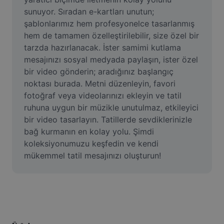
Resim arka planını kaldırma
sunuyor. Sıradan e-kartları unutun; 
şablonlarımız hem profesyonelce tasarlanmış 
Resim birleştirme
hem de tamamen özelleştirilebilir, size özel bir 
tarzda hazırlanacak. İster samimi kutlama 
Resim İyileştirme Aracı
mesajınızı sosyal medyada paylaşın, ister özel 
Resmi Yeniden Boyutlandırma
bir video gönderin; aradığınız başlangıç 
noktası burada. Metni düzenleyin, favori 
Çevrimiçi Fotoğraf Düzenleyici
fotoğraf veya videolarınızı ekleyin ve tatil 
ruhuna uygun bir müzikle unutulmaz, etkileyici 
Mizah Görseli Oluşturucu
bir video tasarlayın. Tatillerde sevdiklerinizle 
bağ kurmanın en kolay yolu. Şimdi 
AI Text Remover
koleksiyonumuzu keşfedin ve kendi 
AI People Remover
mükemmel tatil mesajınızı oluşturun!
AI Inpainting
Face Cutout