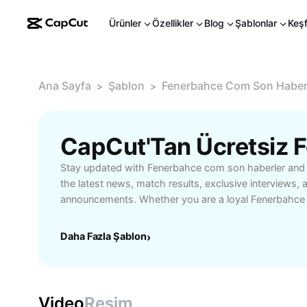
Ürünler
Özellikler
Blog
Şablonlar
Keş
Ana Sayfa
Şablon
Fenerbahce Com Son Haber
>
>
Stay updated with Fenerbahce com son haberler and 
the latest news, match results, exclusive interviews, 
announcements. Whether you are a loyal Fenerbahce f
enthusiast, this is your go-to source for reliable upd
performances, player transfers, training sessions, a
Daha Fazla Şablon
›
coverage. Experience seamless navigation to all bre
analysis focused on Fenerbahce, helping you stay ah
notifications and match insights. Explore comprehensi
content, and community updates that celebrate your 
Video
Resim