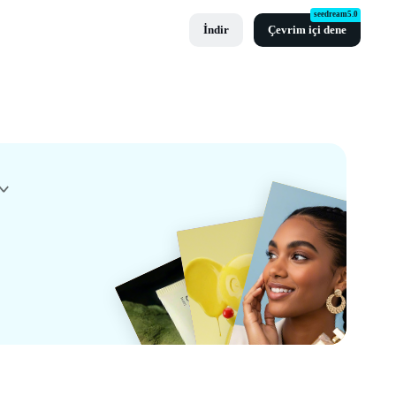
seedream5.0
İndir
Çevrim içi dene