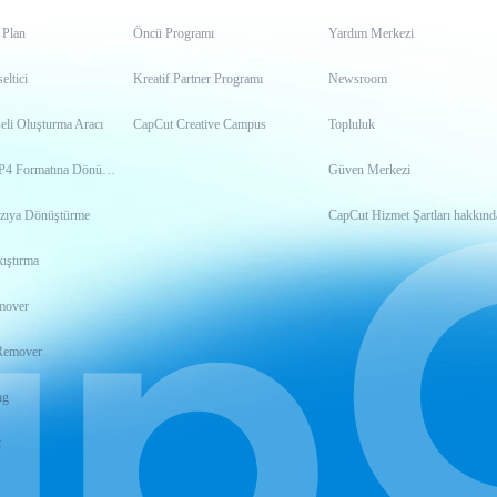
 Plan
Öncü Programı
Yardım Merkezi
ltici
Kreatif Partner Programı
Newsroom
eli Oluşturma Aracı
CapCut Creative Campus
Topluluk
Videoyu MP4 Formatına Dönüştürme
Güven Merkezi
zıya Dönüştürme
CapCut Hizmet Şartları hakkınd
ıştırma
mover
Remover
ng
t