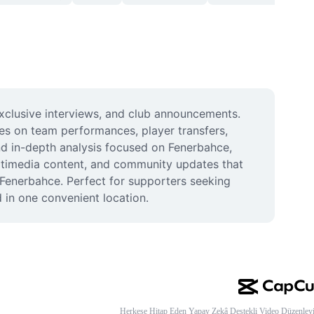
xclusive interviews, and club announcements. 
tes on team performances, player transfers, 
d in-depth analysis focused on Fenerbahce, 
ultimedia content, and community updates that 
enerbahce. Perfect for supporters seeking 
 in one convenient location.
Herkese Hitap Eden Yapay Zekâ Destekli Video Düzenleyi