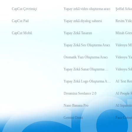
CapCut Çevrimiçi
Yapay zekâ video oluşturma aracı
Şeffaf Arka
CapCut Pad
Yapay zekâ diyalog sahnesi
Resim Yükse
CapCut Mobil
Yapay Zekâ Tasarım
Mizah Görs
Yapay Zekâ Ses Oluşturma Aracı
Otomatik Yazı Oluşturma Aracı
Videoyu Ya
Yapay Zekâ Sanat Oluşturma Aracı
Videoyu Sık
Yapay Zekâ Logo Oluşturma Aracı
AI Text Re
Dreamina Seedance 2.0
AI People 
Nano Banana Pro
AI Inpainti
Gemini Omni
Face Cutou