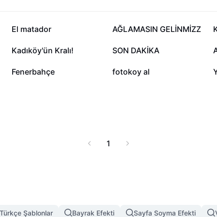
nt surrounding
ootball news and
elivers everything you
36,5 B
18,3 B
El matador
AĞLAMASIN GELİNMİZZ
3,2 B
1,3 B
Kadıköy'ün Kralı!
SON DAKİKA
326
292
Fenerbahçe
fotokoy al
1
Türkçe Şablonlar
Bayrak Efekti
Sayfa Soyma Efekti