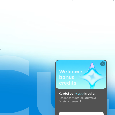
a
Welcome
bonus
credits
Kaydol ve
kredi al!
200
Seedance video oluşturmayı
ücretsiz deneyin!