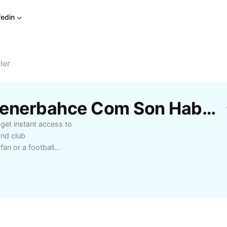
fedin
ler
CapCut'Tan Ücretsiz Fenerbahce Com Son Haberler Şablonları
get instant access to
and club
an or a football
ates on team
nd behind-the-scenes
aking news and in-depth
ead with real-time
ve articles, multimedia
passion for sports and