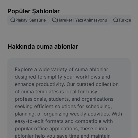
Resim arka planını kaldırma
Popüler Şablonlar
Resim birleştirme
Plakayı Sansürle
Hareketli Yazı Animasyonu
Türkçe Şab
Resim İyileştirme Aracı
Resmi Yeniden Boyutlandırma
Hakkında cuma ablonlar
Çevrimiçi Fotoğraf Düzenleyici
Mizah Görseli Oluşturucu
Explore a wide variety of cuma ablonlar 
designed to simplify your workflows and 
AI Text Remover
enhance productivity. Our curated collection 
of cuma templates is ideal for busy 
AI People Remover
professionals, students, and organizations 
seeking efficient solutions for scheduling, 
AI Inpainting
planning, or organizing weekly activities. With 
Face Cutout
easy-to-edit formats and compatible with 
popular office applications, these cuma 
ablonlar help you save time and maintain 