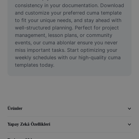
Video
consistency in your documentation. Download 
and customize your preferred cuma template 
Video arka planını kaldırma
to fit your unique needs, and stay ahead with 
well-structured planning. Perfect for project 
Kaliteyi artır
management, lesson plans, or community 
events, our cuma ablonlar ensure you never 
Video Düzenleyici
miss important tasks. Start optimizing your 
Videoyu Kesme
weekly schedules with our high-quality cuma 
templates today.
Videoya Yazı Ekleme
Video Dönüştürücü
Ürünler
Yapay Zekâ Özellikleri