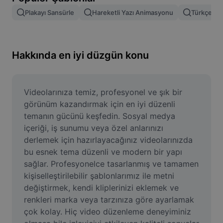
Resim arka planını kaldırma
Plakayı Sansürle
Hareketli Yazı Animasyonu
Türkçe Şab
Resim birleştirme
Resim İyileştirme Aracı
Hakkında en iyi düzgün konu
Resmi Yeniden Boyutlandırma
Çevrimiçi Fotoğraf Düzenleyici
Videolarınıza temiz, profesyonel ve şık bir 
görünüm kazandırmak için en iyi düzenli 
Mizah Görseli Oluşturucu
temanın gücünü keşfedin. Sosyal medya 
içeriği, iş sunumu veya özel anlarınızı 
AI Text Remover
derlemek için hazırlayacağınız videolarınızda 
bu esnek tema düzenli ve modern bir yapı 
AI People Remover
sağlar. Profesyonelce tasarlanmış ve tamamen 
AI Inpainting
kişiselleştirilebilir şablonlarımız ile metni 
değiştirmek, kendi kliplerinizi eklemek ve 
Face Cutout
renkleri marka veya tarzınıza göre ayarlamak 
çok kolay. Hiç video düzenleme deneyiminiz 