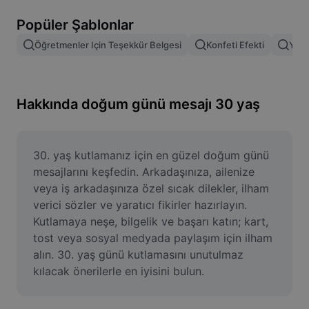
Resim arka planını kaldırma
Popüler Şablonlar
Resim birleştirme
Öğretmenler Için Teşekkür Belgesi
Konfeti Efekti
Yas 
Resim İyileştirme Aracı
Resmi Yeniden Boyutlandırma
Hakkında doğum günü mesajı 30 yaş
Çevrimiçi Fotoğraf Düzenleyici
Mizah Görseli Oluşturucu
30. yaş kutlamanız için en güzel doğum günü 
mesajlarını keşfedin. Arkadaşınıza, ailenize 
AI Text Remover
veya iş arkadaşınıza özel sıcak dilekler, ilham 
verici sözler ve yaratıcı fikirler hazırlayın. 
AI People Remover
Kutlamaya neşe, bilgelik ve başarı katın; kart, 
tost veya sosyal medyada paylaşım için ilham 
AI Inpainting
alın. 30. yaş günü kutlamasını unutulmaz 
Face Cutout
kılacak önerilerle en iyisini bulun.