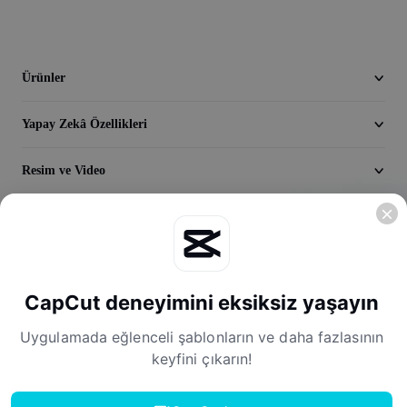
Video
Video arka planını kaldırma
Ürünler
Kaliteyi artır
Yapay Zekâ Özellikleri
Video Düzenleyici
Videoyu Kesme
Resim ve Video
Videoya Yazı Ekleme
Keşfedin
Video Dönüştürücü
Şirket
CapCut deneyimini eksiksiz yaşayın
Uygulamada eğlenceli şablonların ve daha fazlasının
keyfini çıkarın!