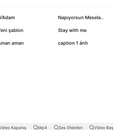
29,5 B
22,6 B
Bi’Adam
Napıyorsun Mesela..
1,8 B
1,7 B
Yeni şablon
Stay with me
551
138
Aman aman
caption 1 ảnh
Video Kapanış
Mp4
Ses Efektleri
Video Başlangıç Ef