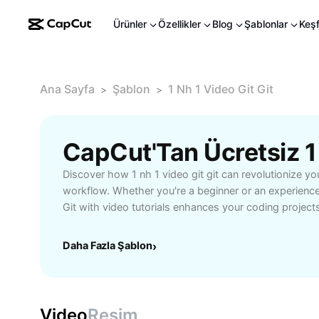
Ürünler
Özellikler
Blog
Şablonlar
Keş
Ana Sayfa
Şablon
1 Nh 1 Video Git Git
>
>
Discover how 1 nh 1 video git git can revolutionize 
workflow. Whether you're a beginner or an experience
Git with video tutorials enhances your coding projec
by-step guidance with version control expertise. Eas
codebase, track changes, and collaborate with tea
Daha Fazla Şablon
›
benefiting from clear, visual learning. The 1 nh 1 video
for those seeking efficient project management, rapid 
collaboration. Unlock greater productivity, reduce er
best practices with this innovative combination. Perfe
Video
Resim