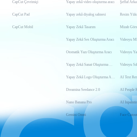
CapCut Çevrimiçi
Yapay zekâ video oluşturma aracı
Şeffaf Arka
CapCut Pad
Yapay zekâ diyalog sahnesi
Resim Yükse
CapCut Mobil
Yapay Zekâ Tasarım
Mizah Görs
Yapay Zekâ Ses Oluşturma Aracı
Otomatik Yazı Oluşturma Aracı
Videoyu Ya
Yapay Zekâ Sanat Oluşturma Aracı
Videoyu Sık
Yapay Zekâ Logo Oluşturma Aracı
AI Text Re
Dreamina Seedance 2.0
AI People 
Nano Banana Pro
AI Inpainti
Gemini Omni
Face Cutou