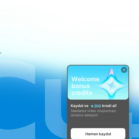
a
Welcome
bonus
credits
Kaydol ve
kredi al!
200
Seedance video oluşturmayı
ücretsiz deneyin!
Hemen kaydol