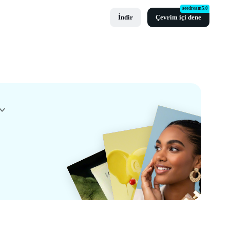
seedream5.0
İndir
Çevrim içi dene