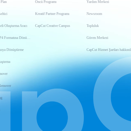
 Plan
Öncü Programı
Yardım Merkezi
ltici
Kreatif Partner Programı
Newsroom
eli Oluşturma Aracı
CapCut Creative Campus
Topluluk
Videoyu MP4 Formatına Dönüştürme
Güven Merkezi
zıya Dönüştürme
CapCut Hizmet Şartları hakkınd
ıştırma
mover
Remover
ng
t