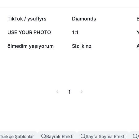
ity software delivery.
77,6 B
65,9 B
TikTok / ysuflyrs
Diamonds
8,8 B
7,7 B
USE YOUR PHOTO
1:1
1,3 B
709
ölmedim yaşıyorum
Siz ikinz
1
Türkçe Şablonlar
Bayrak Efekti
Sayfa Soyma Efekti