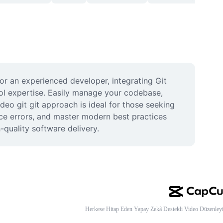
r an experienced developer, integrating Git 
ol expertise. Easily manage your codebase, 
eo git git approach is ideal for those seeking 
uce errors, and master modern best practices 
-quality software delivery.
Herkese Hitap Eden Yapay Zekâ Destekli Video Düzenleyi