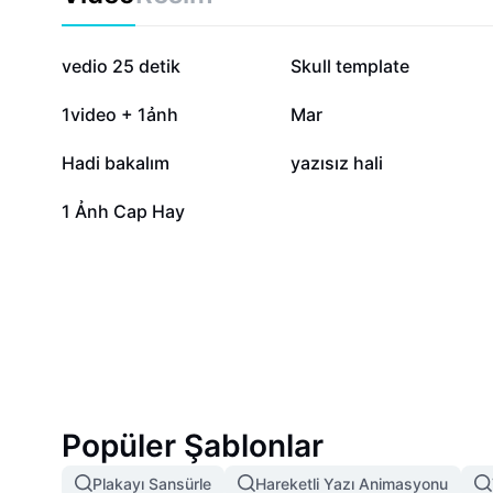
students, and development teams aiming for high-qual
227,6 B
93,4 B
vedio 25 detik
Skull template
19,6 B
16,7 B
1video + 1ảnh
Mar
1,6 B
1,5 B
Hadi bakalım
yazısız hali
75
1 Ảnh Cap Hay
Popüler Şablonlar
Plakayı Sansürle
Hareketli Yazı Animasyonu