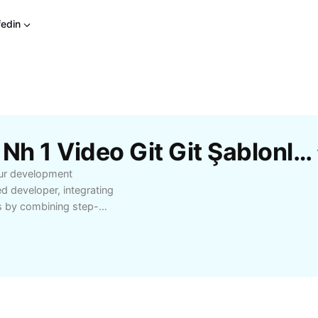
fedin
CapCut'Tan Ücretsiz 1 Nh 1 Video Git Git Şablonları
your development
d developer, integrating
ts by combining step-
ily manage your
m members while
 git git approach is ideal
learning, and real-time
rors, and master modern
ct for solo coders,