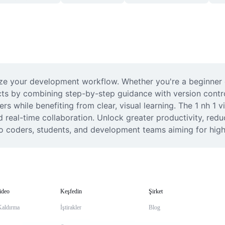
nize your development workflow. Whether you're a beginner o
cts by combining step-by-step guidance with version contr
while benefiting from clear, visual learning. The 1 nh 1 vid
d real-time collaboration. Unlock greater productivity, red
lo coders, students, and development teams aiming for high
ideo
Keşfedin
Şirket
Kaldırma
İştirakler
Blog