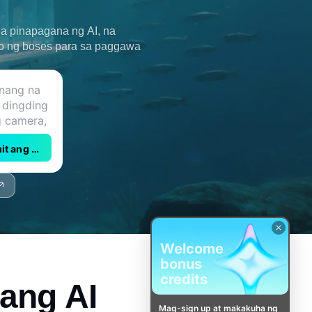
na pinapagana ng AI, na
uo ng boses para sa paggawa
t ang Kling 3.0
Welcome
bonus
credits
ang AI
Mag-sign up at makakuha ng