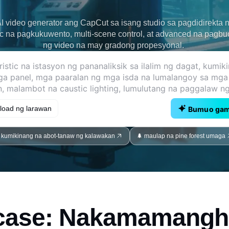
I video generator ang CapCut sa isang studio sa pagdidirekta 
c na pagkukuwento, multi-scene control, at advanced na pagb
ng video na may gradong propesyonal.
load ng larawan
Bumuo gami
 kumikinang na abot-tanaw ng kalawakan
🌲 maulap na pine forest umaga
ase: Nakamamangh