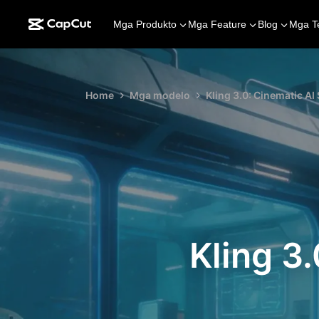
Mga Produkto
Mga Feature
Blog
Mga T
Home
Mga modelo
Kling 3.0: Cinematic AI
Kling 3.