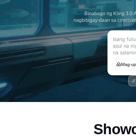
Binabago ng Kling 3.0 A
nagbibigay-daan sa cinemati
Mag-up
🌌
Showc