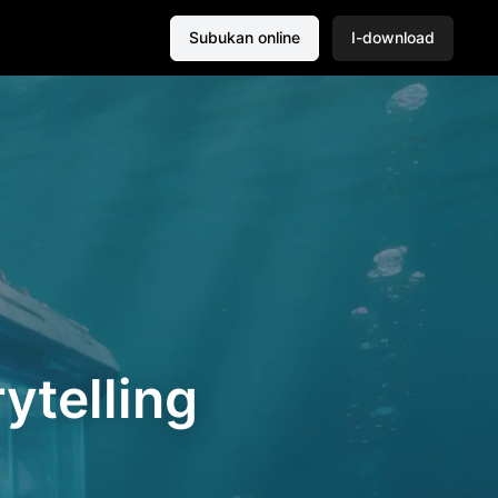
Subukan online
I-download
ytelling