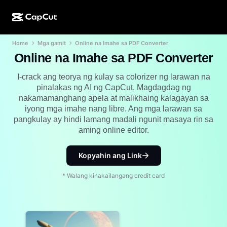
Home
Mga gamit
Online na Imahe sa PDF Converter
AI na paggawa
Mga Feature
Tungkol sa Amin
CapCut Desktop
Mga template para sa social media
Online na Imahe sa PDF Converter
AI na Disenyo
Mga AI tool
Komunidad
CapCut Online
Mga pang-holiday na template
I-crack ang teorya ng kulay sa colorizer ng larawan na
pinalakas ng AI ng CapCut. Magdagdag ng
Video Studio
Video editor at generator
CapCut Pad
nakamamanghang apela at malikhaing kalagayan sa
Higit pa
Mga Inisyatiba
iyong mga imahe nang libre. Ang mga larawan sa
AI video generator
Image editor at generator
CapCut Mobile
pangkulay ay hindi lamang madali ngunit masaya rin sa
Mga Affiliate
aming online editor.
Generator ng AI na larawan
Voice generator at editor
Dreamina AI
Mga template ng kalendaryo
Pioneer Program
AI na pampaganda ng larawan
Kopyahin ang Link
Higit pa
Pippit AI
Mga template para sa anibersaryo
Creative Partner Program
Dreamina Seedance 2.5
* Walang kinakailangang credit card
CapCut Creative Campus
Mga sitwasyon ng paggamit
Nano Banana Pro
Mga template ng mga effect
Social media
Gemini Omni