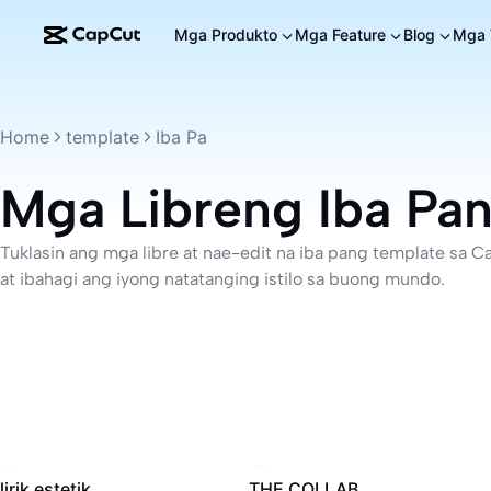
Mga Produkto
Mga Feature
Blog
Mga 
Home
template
Iba Pa
Mga Libreng Iba Pa
Tuklasin ang mga libre at nae-edit na iba pang template sa C
at ibahagi ang iyong natatanging istilo sa buong mundo.
562.3K
·
00:24
381.4K
·
00:14
lirik estetik
THE COLLAB