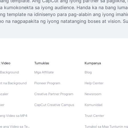
ang template. Ang CapCut ang iyong partner sa paglikha, n
na kumokonekta sa iyong audience. Handa ka na bang lum
g template na idinisenyo para pag-alabin ang iyong imahi
eo na nagpapakita ng iyong natatanging boses at vision.
t Video
Tumuklas
Kumpanya
g Background
Mga Affiliate
Blog
nt na Background
Pioneer Program
Help Center
caler
Creative Partner Program
Newsroom
ker
CapCut Creative Campus
Komunidad
 ang Video sa MP4
Trust Center
I-transcribe ang Video sa Text