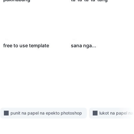
3.5K
·
00:15
299
·
00:15
free to use template
sana nga...
punit na papel na epekto photoshop
lukot na papel na