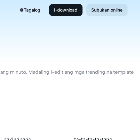
Tagalog
I-download
Subukan online
ilang minuto. Madaling i-edit ang mga trending na template
30.2K
·
00:37
22.5K
·
00:28
pakinabang
ta-ta-ta-ta-tang