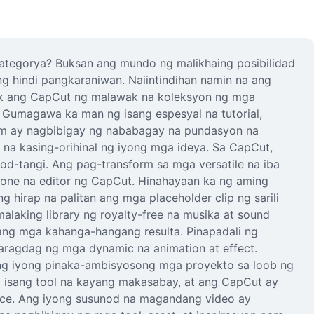
tegorya? Buksan ang mundo ng malikhaing posibilidad
g hindi pangkaraniwan. Naiintindihan namin na ang
ok ang CapCut ng malawak na koleksyon ng mga
. Gumagawa ka man ng isang espesyal na tutorial,
orm ay nagbibigay ng nababagay na pundasyon na
na kasing-orihinal ng iyong mga ideya. Sa CapCut,
od-tangi. Ang pag-transform sa mga versatile na iba
in-one na editor ng CapCut. Hinahayaan ka ng aming
 hirap na palitan ang mga placeholder clip ng sarili
laking library ng royalty-free na musika at sound
ang mga kahanga-hangang resulta. Pinapadali ng
aragdag ng mga dynamic na animation at effect.
ng iyong pinaka-ambisyosong mga proyekto sa loob ng
sa isang tool na kayang makasabay, at ang CapCut ay
urce. Ang iyong susunod na magandang video ay