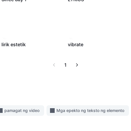
15.4K
·
00:24
4.5K
·
00:33
lirik estetik
vibrate
1
pamagat ng video
Mga epekto ng teksto ng elemento