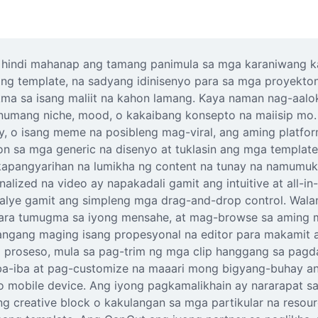
hindi mahanap ang tamang panimula sa mga karaniwang ka
ng template, na sadyang idinisenyo para sa mga proyekton
ma sa isang maliit na kahon lamang. Kaya naman nag-aal
 anumang niche, mood, o kakaibang konsepto na maiisip mo
by, o isang meme na posibleng mag-viral, ang aming platf
 sa mga generic na disenyo at tuklasin ang mga template 
g kapangyarihan na lumikha ng content na tunay na namumuk
nalized na video ay napakadali gamit ang intuitive at all-
talye gamit ang simpleng mga drag-and-drop control. Walang
para tumugma sa iyong mensahe, at mag-browse sa aming ma
langang maging isang propesyonal na editor para makamit 
 proseso, mula sa pag-trim ng mga clip hanggang sa pagd
iba-iba at pag-customize na maaari mong bigyang-buhay a
r o mobile device. Ang iyong pagkamalikhain ay nararapat 
ng creative block o kakulangan sa mga partikular na reso