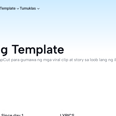
Template
Tumuklas
ng Template
apCut para gumawa ng mga viral clip at story sa loob lang ng 
163K
·
00:30
83K
·
00:21
Since day 1
LYRICS