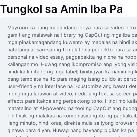
Tungkol sa Amin
Iba Pa
Mayroon ka bang magandang ideya para sa video pero 
gamit ang malawak na library ng CapCut ng mga iba pa
mga pinakamagandang kuwento ay madalas na hindi ak
natatangi at sari-saring template na perpekto para sa
personal na video essay, pagpapakita ng niche na hob
kailangan mo. Huwag nang ikompromiso ang iyong vision
hindi ka limitado ng mga label; binibigyan ka namin n
pang template na ito para maging isang pulido at perso
user-friendly na interface na i-customize ang bawat de
mong mga larawan at video, i-edit ang text sa screen 
effects para itakda ang perpektong tono. Hindi mo kai
matatalino at AI-powered na tool ng CapCut ang buong
Tinitiyak ng malakas na kombinasyong ito ng pagkaka
ilang minuto, hindi oras, direkta mula sa iyong browse
ginawa para diyan. Huwag nang hayaang pigilan ka pa 