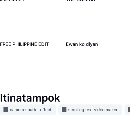
18.4K
·
00:19
16.9K
·
00:16
FREE PHILIPPINE EDIT
Ewan ko diyan
Itinatampok
camera shutter effect
scrolling text video maker