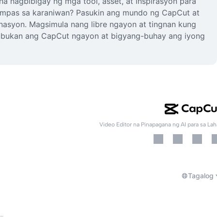
a nagbibigay ng mga tool, asset, at inspirasyon para
ampas sa karaniwan? Pasukin ang mundo ng CapCut at
nasyon. Magsimula nang libre ngayon at tingnan kung
 Subukan ang CapCut ngayon at bigyang-buhay ang iyong
Video Editor na Pinapagana ng AI para sa Lah
Tagalog
Tungkol sa Mga Tuntunin ng Serbisyo ng CapCut