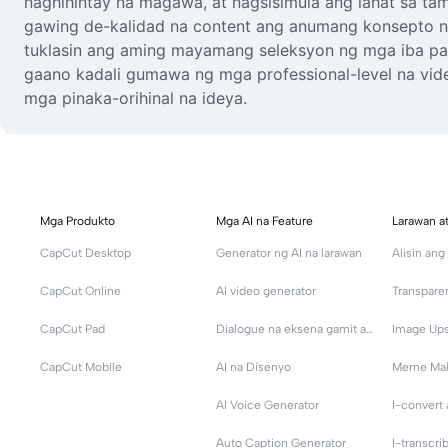
naghihintay na magawa, at nagsisimula ang lahat sa tam
gawing de-kalidad na content ang anumang konsepto 
tuklasin ang aming mayamang seleksyon ng mga iba pan
gaano kadali gumawa ng mga professional-level na vid
mga pinaka-orihinal na ideya.
Mga Produkto
Mga AI na Feature
Larawan a
CapCut Desktop
Generator ng AI na larawan
Alisin an
CapCut Online
AI video generator
Transpare
CapCut Pad
Dialogue na eksena gamit ang AI
Image Ups
CapCut Mobile
AI na Disenyo
Meme Ma
AI Voice Generator
I-convert
Auto Caption Generator