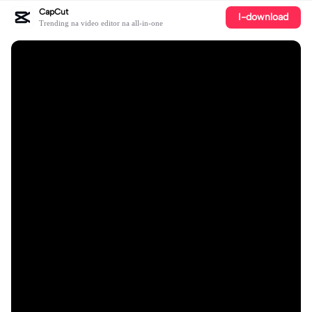
CapCut
I-download
Trending na video editor na all-in-one