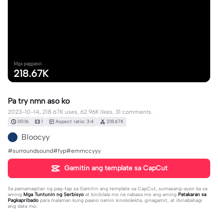
Mga paggamit
218.67K
Pa try nmn aso ko
2023-10-14, 218.67K uses, 62.96K likes, 31 comments.
00:16
1
Aspect ratio: 3:4
218.67K
Bloocyy
#surroundsound#fyp#emmccyyy
Gamitin ang template sa CapCut
Sa pamamagitan ng pag-tap sa
Gamitin ang template sa CapCut
, sumasang-ayon ka sa
aming
Mga Tuntunin ng Serbisyo
at kinikilala mo na nabasa mo ang aming
Patakaran sa
Pagkapribado
para malaman kung paano namin kinokolekta, ginagamit, at ibinabahagi
ang data mo.