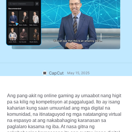
Mga template para sa negosyo
Tulong
Marketing
Trust Center
Text at Audio
Lifestyle at Mga Vlog
Mga template para sa industriya
Help Center
Mga auto caption
Custom na disenyo
Mga pang-recap na template
Mga template ng caption
Higit pa
Newsroom
Speech recognition
Tungkol sa Mga Tuntunin ng Serbisyo ng CapCut
Text to speech
Mga Mapagkukunan
Dreamina Seedance 2.0 Launch
CapCut
May 15, 2025
Mga guide sa paggawa
Mga custom na boses
Mga Trend sa Market
Pagandahin ang boses
Ang pang-akit ng online gaming ay umaabot nang higit 
pa sa kilig ng kompetisyon at paggalugad. Ito ay isang 
Mga Top Pick
Bawasan ang noise
kaharian kung saan umuunlad ang mga digital na 
Buksan ang CapCut
komunidad, na itinataguyod ng mga natatanging virtual 
Mga trend at tip sa template
na espasyo at ang nakabahaging karanasan sa 
Larawan
paglalaro kasama ng iba. At nasa gitna ng 
Higit pa